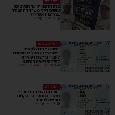
תחבורה
צדק תחבורתי עד הבית: מה
עושים דיילי משרד התחבורה
ברחובות אשדוד?
יוסי יחזקאלי
15:33
הגיל השלישי
בשורה אדירה לנהגים
בישראל: זה הגיל בו תצטרכו
לעבור בדיקות רפואיות
לחידוש רישיון הנהיגה
מנחם דויטש
09:00
84 תגובות
תחבורה
בעקבות המצב הביטחוני:
משרד התחבורה בהקלות
נוספים לנהגים
משה קאהן
15:03