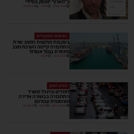
ב”הארץ” יופסק במיידי
משה קאהן
18:23
24 תגובות
רציפות תפקודית
בעקבות מתקפת המנע: שרת
התחבורה קיימה הערכת מצב
מיוחדת בנמל אשדוד
משה קאהן
16:39
הגיע הזמן
לומדים נהיגה? משרד
התחבורה בבשורה אדירה
ומהפכנית עבורכם
מנחם דויטש
16:02
2 תגובות