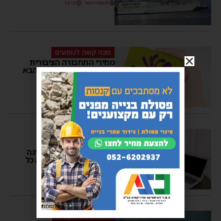
מנחם דויטש
13:13
מכה קשה לנוסעים
מחירי התחבורה הציבורית
צפויים להתייקר בשבוע הבא
בכ-12% • כל הפרטים
מנחם דויטש
08:46
3 תגובות
רפורמה חדשה ויעילה
ישירות מהבית: מעכשיו
מדפיסים את רישיון הנהיגה
מהמחשב או מהנייד ללא כל
תשלום
מנחם דויטש
15:14
פרסומת
תחת מטחי רקטות