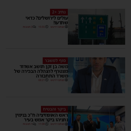
נתיב +2
עולים לירושלים? כדאי
שתדעו!
מנחם דויטש
15:55
3 תגובות
סוף למשבר
משה בן זקן תושב אשדוד
מצטרף להנהלה הבכירה של
משרד התחבורה
מנחם דויטש
08:21
ביקר והבטיח
ראש האופוזיציה ח"כ בנימין
נתניהו ביקר אמש בעיר
מנחם דויטש
11:08
1 תגובות