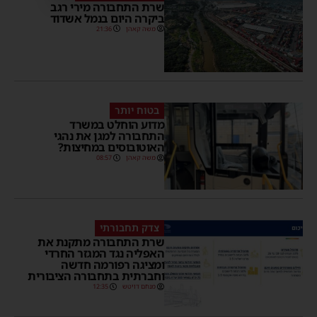
שרת התחבורה מירי רגב
ביקרה היום בנמל אשדוד
משה קאהן
21:36
בטוח יותר
מדוע הוחלט במשרד
התחבורה למגן את נהגי
האוטובוסים במחיצות?
משה קאהן
08:57
צדק תחבורתי
שרת התחבורה מתקנת את
האפליה נגד המגזר החרדי
ומציגה רפורמה חדשה
וחברתית בתחבורה הציבורית
מנחם דויטש
12:35