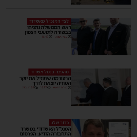
לצד המנכ״ל מאשדוד
ראש הממשלה נתניהו
בבשורה לתושבי הצפון
משה קאהן
18:47
מהפכה בנמל אשדוד
הרפורמה שתוזיל את יוקר
המחיה יוצאת לדרך
מנחם דויטש
16:17
35 תגובות
כדור שלג
המנכ”ל האשדודי במשרד
התחבורה הודיע: הפרסום