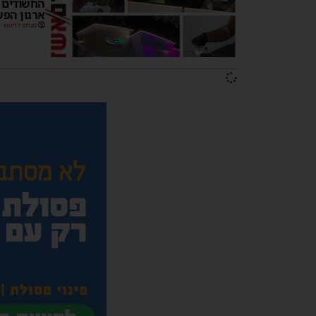
החשודים 
ארגון הפש
מנחם דויטש