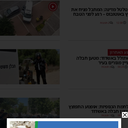
1
טלטל מדינה: המחבל מניח את
 באוטובוס – רגע לפני הטבח
12:38
2 תגובות
גע האחרון
ולל באשדוד: מטען חבלה
ין מגורים בעיר
00:24
3 תגובות
מת הכנופיות: אופנוע התפוצץ
טען חבלה באשדוד
08:30
1 תגובות