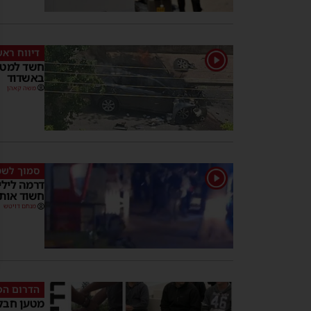
דיווח ראש
1
חשד למטע
באשדוד
משה קאהן
סמוך לשט
1
דרמה לילי
חשוד אותר 
מנחם דויטש
הדרום הפ