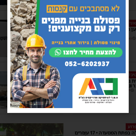
וני
ן חבלה שהתפוצץ ברובע ו'
12:43
יבלעך
1
ת בלב הרובע החרדי: חפץ
ונוטרל • צפו
07:29
פרסומת
רוע
מטען חבלה בפתח המסעדה • 17 עצורים