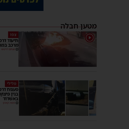
מטען חבלה
צפו
1
תיעוד דרמ
מרכב במה
מנחם דויטש
פלילי
פענוח דרמט
בגין פיצו
באשדוד
משה קאהן