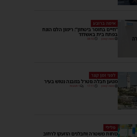
אימה ברובע
“חיים בחוסר ביטחון”: רימון הלם הונח
בפתח בית באשדוד
משה קאהן
08:10
לפני זמן קצר
מטען חבלה נוטרל במבנה נטוש בעיר
משה קאהן
17:11
1 תגובות
פלילי
כוחות משטרה וחבלנים הוזעקו לרחוב