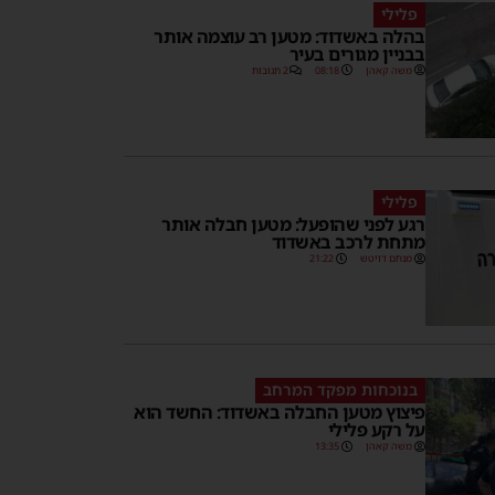
פלילי
בהלה באשדוד: מטען רב עוצמה אותר
בבניין מגורים בעיר
משה קאהן
08:18
2 תגובות
פלילי
רגע לפני שהופעל: מטען חבלה אותר
מתחת לרכב באשדוד
מנחם דויטש
21:22
בנוכחות מפקד המרחב
פיצוץ מטען החבלה באשדוד: החשד הוא
על רקע פלילי
משה קאהן
13:35