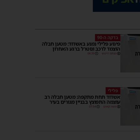
בדקה ה-90
פיגוע פלילי נמנע באשדוד: מטען חבלה
הוצמד לרכב ונוטרל ברגע האחרון
מנחם דויטש
06:39
פלילי
אשדוד תחת מתקפה: מטען חבלה רב
עוצמה התפוצץ בבניין מגורים בעיר
משה קאהן
07:54