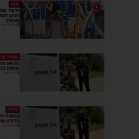
צפו
1
תיעוד שמ
מטען הנפץ
שנמנע
מנחם דויטש
נוטרל בר
הפשע משת
הוטמן בבני
משה קאהן
פלילי
נמשכת מלח
הלילה ממ
משה קאהן