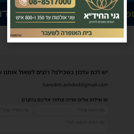
פרסומת
יש לכם עדכון בשבילנו? רוצים לשאול אותנו 
haredim.ashdod@gmail.com
או שילחו אלינו פנייה ונחזור אליכם בהקדם