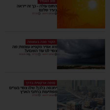
מזג האוויר
החום עולה – כך זה ייראה
בעיר שלכם
מנחם דויטש
07:10
הקור מכה בעוצמה
מזג אוויר מקפיא עצמות: מה
צפוי לנו עוד השבוע?
מנחם דויטש
07:33
3 תגובות
סופה ארקטית בדרך
יתכסה בלבן? שלג צפוי בערים
מפתיעות ברחבי הארץ
מנחם דויטש
07:50