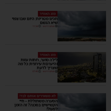
מזג האוויר
תכינו מטריות: היום שבו צפוי
שיא הגשם
מנחם דויטש
11:34
מזג האוויר
לילה סוער, רוחות עזות
והיערכות עירונית: כל מה
שצריך לדעת
מנחם דויטש
07:40
לא משאירים אותם לבד!
הסערה משתוללת – חיי
הקשישים בסכנה? זה הזמן
לפעול!