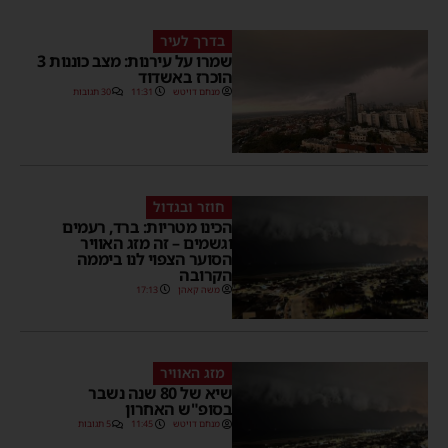
בדרך לעיר
שמרו על עירנות: מצב כוננות 3
הוכרז באשדוד
מנחם דויטש
11:31
30 תגובות
חוזר ובגדול
הכינו מטריות: ברד, רעמים
וגשמים – זה מזג האוויר
הסוער הצפוי לנו ביממה
הקרובה
משה קאהן
17:13
מזג האוויר
שיא של 80 שנה נשבר
בסופ"ש האחרון
מנחם דויטש
11:45
5 תגובות