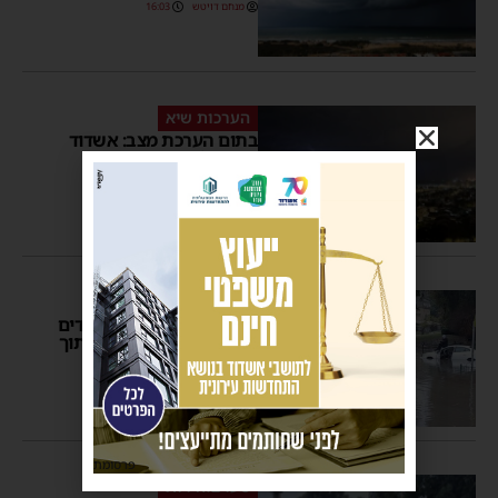
מנחם דויטש
16:03
הערכות שיא
בתום הערכת מצב: אשדוד
נכנסת למצב כוננות 2
מנחם דויטש
12:03
גשמי ברכה
סערת גשמים חסרת תקדים
באשדוד: 50 מ”מ גשם בתוך
חצי שעה בלבד
מנחם דויטש
09:15
פרסומת
סעו בזהירות