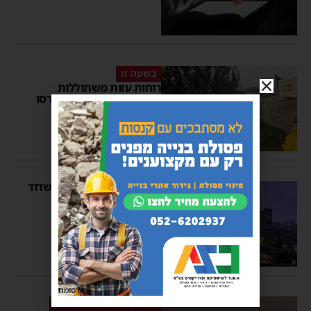
בשעה זו
רוחות עזות משתוללות
באשדוד – מספר עצים קרסו
מנחם דויטש
14:22
באופן פתאומי: עיריית אשדוד
הכריזה על מצב כוננות 3
מנחם דויטש
12:24
פרסומת
התרעת מזג אוויר חריגה