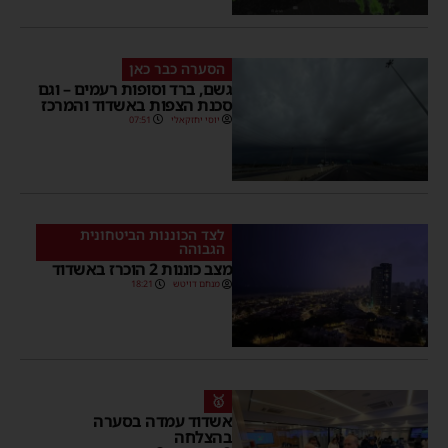
הסערה כבר כאן
גשם, ברד וסופות רעמים – וגם
סכנת הצפות באשדוד והמרכז
יוסי יחזקאלי
07:51
לצד הכוננות הביטחונית
הגבוהה
מצב כוננות 2 הוכרז באשדוד
מנחם דויטש
18:21
🥇
אשדוד עמדה בסערה
בהצלחה