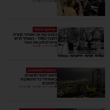
מנחם דויטש
13:37
פרויקט מיוחד
כמעט כמו אז: אשדוד חוזרת
לחורף 1992 – כשנחל לכיש
איים לבלוע את העיר
מנחם דויטש
18:34
החשש לשיטפונות
חשש לפינוי תושבים
באשדוד? כל התשובות
לתושבים
מנחם דויטש
14:32
1 תגובות