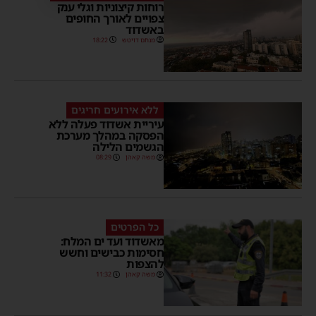
רוחות קיצוניות וגלי ענק
צפויים לאורך החופים
באשדוד
מנחם דויטש
18:22
ללא אירועים חריגים
עיריית אשדוד פעלה ללא
הפסקה במהלך מערכת
הגשמים הלילה
משה קאהן
08:29
כל הפרטים
מאשדוד ועד ים המלח:
חסימות כבישים וחשש
להצפות
משה קאהן
11:32