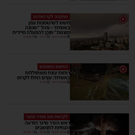
מתקרב לקו האדום
1
חשש לשיטפונות ענק
באשדוד – נוהל "שכונה
מוצפת" מוכן להפעלה מיידית
מנחם דויטש
12:17
2 תגובות
החשש התממש
1
רוחות עזות משתוללות
באשדוד: עצים החלו לקרוס
מנחם דויטש
22:42
לקראת מזג אוויר סוער
ראש העיר שיגר הודעה
והנחיות לתושבים
מנחם דויטש
20:36
1 תגובות