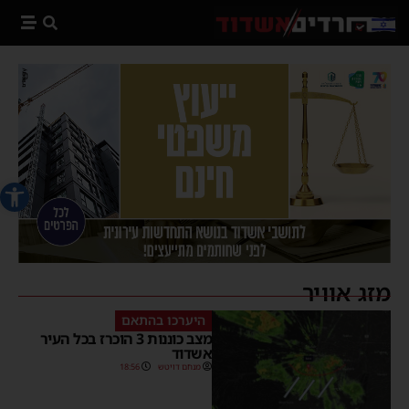
פתח סרג
מזג אוויר
היערכו בהתאם
מצב כוננות 3 הוכרז בכל העיר
אשדוד
מנחם דויטש
18:56