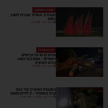
הצבע משתנה
כוננות 3: אשדוד עוברת למצב
כתום
מנחם דויטש
07:30
נס באשדוד
עצים קרסו על כבישים
ראשיים – אסון כבד נמנע
ברגע האחרון
מנחם דויטש
08:46
בעקבות הסערה: קיר גבס
קרס באשדוד – 2 ילדים נפצעו
משה קאהן
21:24
1 תגובות