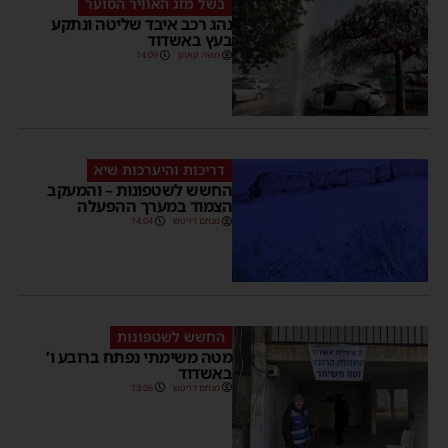
בשל מזג האוויר הסוער
נהג רכב איבד שליטה ונתקע
בעץ באשדוד
משה קאהן
14:09
דריכות והיערכות שיא
החשש לשטפונות – והמעקב
הצמוד במערך ההפעלה
מנחם דויטש
14:04
החשש לשטפונות
מטה משימתי נפתח ברובע ו’
באשדוד
מנחם דויטש
13:06