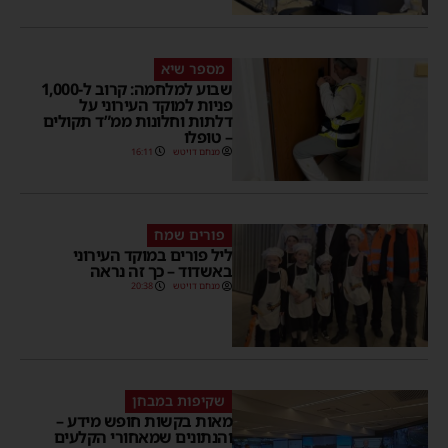
מספר שיא
שבוע למלחמה: קרוב ל-1,000
פניות למוקד העירוני על
דלתות וחלונות ממ”ד תקולים
– טופלו
מנחם דויטש
16:11
פורים שמח
ליל פורים במוקד העירוני
באשדוד – כך זה נראה
מנחם דויטש
20:38
שקיפות במבחן
מאות בקשות חופש מידע –
והנתונים שמאחורי הקלעים