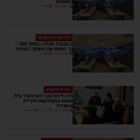
נחשפים
מנחם דויטש
11:48
לידיעת התושבים
בעקבות תקלה במוקד 106 –
כך תשיגו את המוקד העירוני
מנחם דויטש
17:59
אורח מפתיע
מה חיפש סגן ראש העיר בית
שמש במסדרונות עיריית
אשדוד?
מנחם דויטש
16:57
5 תגובות