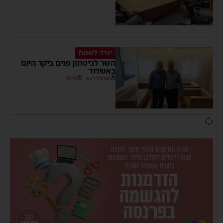
יורד לשטח
השר לביטחון פנים ביקר היום
באשדוד
מנחם דויטש
18:45