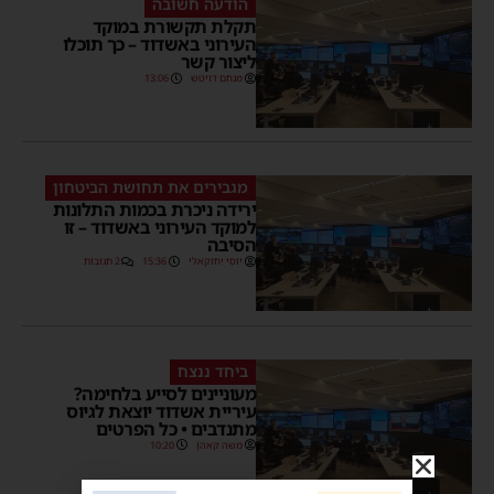
הודעה חשובה
תקלת תקשורת במוקד
העירוני באשדוד – כך תוכלו
ליצור קשר
מנחם דויטש
13:06
מגבירים את תחושת הביטחון
ירידה ניכרת בכמות התלונות
למוקד העירוני באשדוד – זו
הסיבה
יוסי יחזקאלי
15:36
2 תגובות
ביחד ננצח
מעוניינים לסייע בלחימה?
עיריית אשדוד יוצאת לגיוס
מתנדבים • כל הפרטים
משה קאהן
10:20