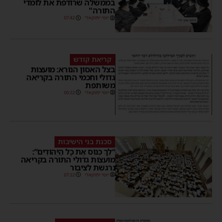
בממשלה שרודפת את לומדי
התורה"
יוסי יחזקאלי
07:42
קריאת קודש
בצל האסון הנורא: מועצות
גדולי וחכמי התורה בקריאה
משותפת
יוסי יחזקאלי
00:22
סכנת בני הישיבות
“לֵךְ כְּנוֹס אֶת כָּל הַיְּהוּדִים”:
מועצות גדולי התורה בקריאה
נרגשת לציבור
יוסי יחזקאלי
07:22