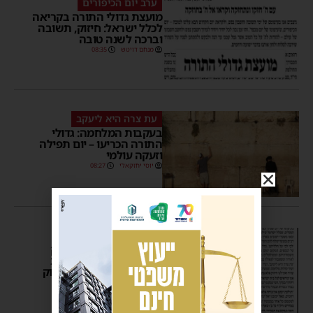
ערב יום הכיפורים
מועצת גדולי התורה בקריאה
לכלל ישראל: חיזוק, תשובה
וברכה לשנה טובה
מנחם דויטש
08:35
עת צרה היא ליעקב
בעקבות המלחמה: גדולי
התורה הכריעו – יום תפילה
וזעקה עולמי
יוסי יחזקאלי
08:27
בעד עמך רחמים שאלי
“להרבות בתפילה, לזעוק
ולהתחנן להשם”: מועצת
גדולי התורה במכתב חיזוק
יוסי יחזקאלי
08:30