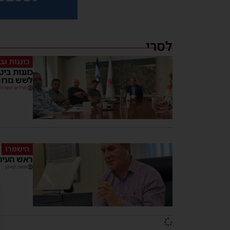
לסרי
כוננות גב
כוננות בי
לשש גזרות
חרדים אשדוד
הישמרו
ראש העיר:
משה קאהן