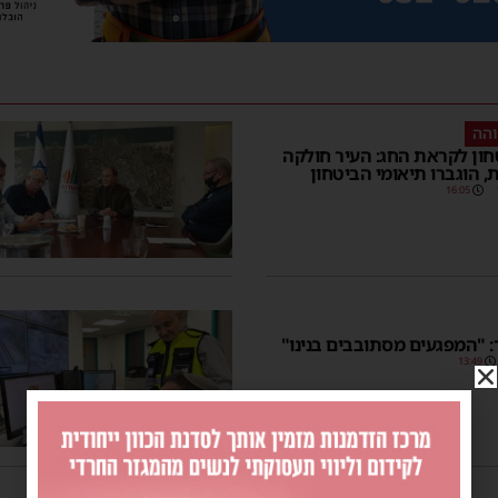
והה
טחון לקראת החג: העיר חולקה
, הוגברו תיאומי הביטחון
16:05
 "המפגעים מסתובבים בנינו"
13:49