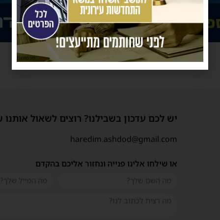
פרסומת
יש לכם עדכון בשבילנו? רוצים לשאול אותנו 
haredim.ashdod@gmail.com
או שילחו אלינו פנייה ונחזור אליכם בהקדם