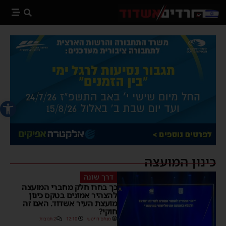
פתח סרג
כינון המועצה
דרך שונה
כך בחרו חלק מחברי המועצה
להצהיר אמונים בטקס כינון
מועצת העיר אשדוד. האם זה
חוקי?
מנחם דויטש
12:10
2 תגובות