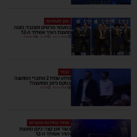
זמן לאחדות
במעמד מרשים ומכובד: כוננה
מועצת העיר אשדוד ה-12
מנחם דויטש
22:49
3 תגובות
כבוד
מדוע עמדו 2 מחברי המועצה
בטקס כינון המועצה?
מנחם דויטש
20:50
אחרי בחירות סוערות
בעוד זמן קצר: כינון מועצת
העיר אשדוד ה-12