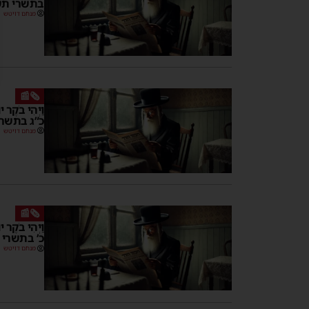
בתשרי ת
מנחם דויטש
🗞️📰
וַיְהִי בֹקֶר
כ”ג בתשר
מנחם דויטש
🗞️📰
וַיְהִי בֹקֶ
כ’ בתשרי
מנחם דויטש