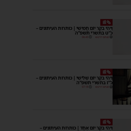
🗞️📰
וַיְהִי בֹקֶר יוֹם חֲמִישִׁי | כותרות העיתונים –
כ”ט בתשרי תשפ”ה
מנחם דויטש
06:45
🗞️📰
וַיְהִי בֹקֶר יוֹם שְׁלִישִׁי | כותרות העיתונים –
כ”ז בתשרי תשפ”ה
מנחם דויטש
07:18
🗞️📰
וַיְהִי בֹקֶר יוֹם אֶחָד | כותרות העיתונים –