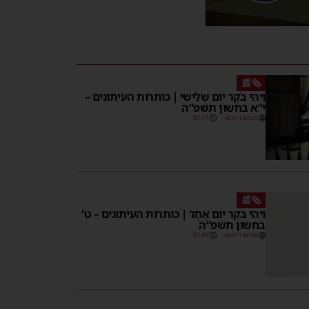
🗞️📰
וַיְהִי בֹקֶר יוֹם שְׁלִישִׁי | כותרות העיתונים –
י”א בחשון תשפ”ה
מנחם דויטש
07:17
🗞️📰
וַיְהִי בֹקֶר יוֹם אֶחָד | כותרות העיתונים – ט’
בחשון תשפ”ה
מנחם דויטש
07:48