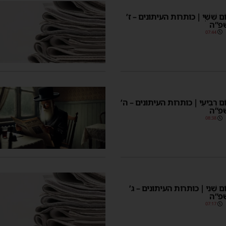
 יוֹם שִּׁשִּֽׁי | כותרות העיתונים – ז’
פ”ה
07:44
ר יוֹם רְבִיעִי | כותרות העיתונים – ה’
פ”ה
08:38
ר יוֹם שֵׁנִי | כותרות העיתונים – ג’
פ”ה
07:17