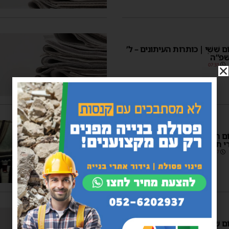
 יוֹם שִּׁשִּֽׁי | כותרות העיתונים – ל’
שפ”ה
07:31
ר יוֹם רְבִיעִי | כותרות העיתונים –
י תשפ”ה
06:37
ר יוֹם שֵׁנִי | כותרות העיתונים – כ”ו