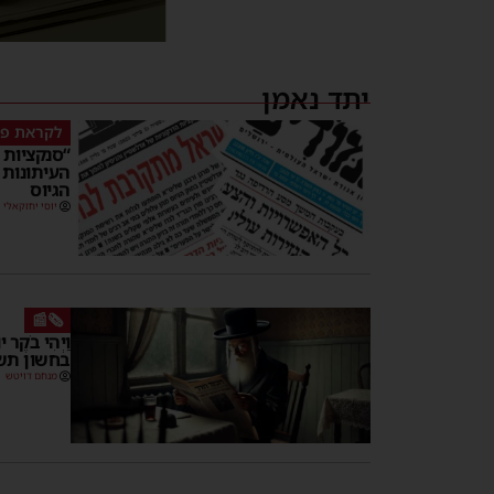
יתד נאמן
לקראת פ
“סנקציות 
העיתונות
הגיוס
יוסי יחזקאלי
🗞️📰
וַיְהִי בֹקֶר
בחשון תש
מנחם דויטש