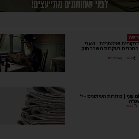
רישה
דרקוניות ואימתניות”: שערי
 החרדית בעקבות משבר חוק
08:50
1 תגובות
 יוֹם שֵׁנִי | כותרות העיתונים – י’
פ”ה
06:39