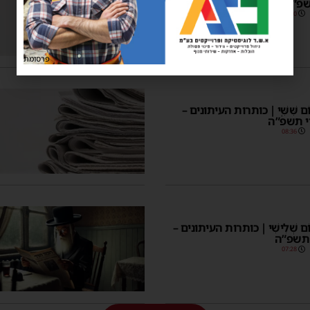
שפ”ה
07:00
פרסומת
 יוֹם שִּׁשִּֽׁי | כותרות העיתונים –
י תשפ”ה
08:36
ר יוֹם שְׁלִישִׁי | כותרות העיתונים –
 תשפ”ה
07:28