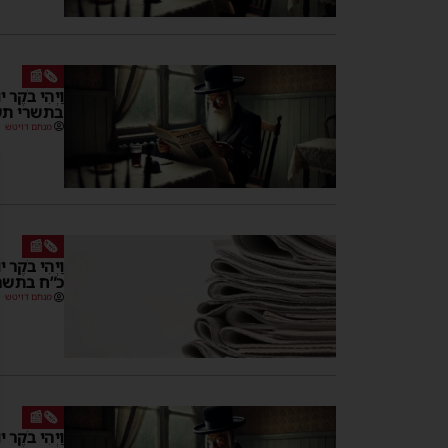
🗞️📰
וַיְהִי בֹקֶר
בתשרי ת
מנחם דויטש
🗞️📰
וַיְהִי בֹקֶ
כ”ח בתשר
מנחם דויטש
🗞️📰
וַיְהִי בֹקֶ