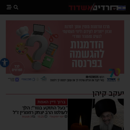
פתח סרג
יעקב קיהן
ברוך דיין האמת
“בעל התוקע בגור”: הלך
לעולמו הרב יצחק רוזמרין ז”ל
יוסי יחזקאלי
15:25
3 תגובות