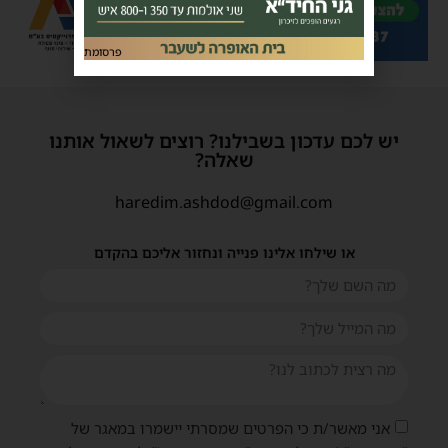
פרסומת
יש לכם עדכון בשבילנו? רוצים לשאול אותנו
שאלה?
haredim.ashdod@gmail.com
או שילחו אלינו פנייה ונחזור אליכם בהקדם
אני מאשר/ת כי הפרטים שמסרתי יישמרו במאגר של