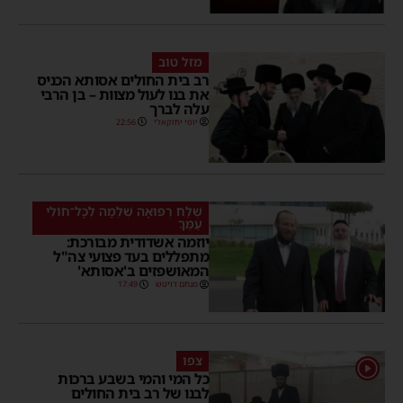
מזל טוב
רב בית החולים אסותא הכניס
את בנו לעול מצוות – בן הרבי
עלה לברך
יוסי יחזקאלי
22:56
שְׁלַח רְפוּאָה שְׁלֵמָה לְכָל־חוֹלֵי
עַמֶּךָ
יוזמה אשדודית מבורכת:
מתפללים בעד פצועי צה"ל
המאושפזים ב'אסותא'
מנחם דויטש
17:49
צפו
1
כל המי והמי בשבע ברכות
לבנו של רב בית החולים