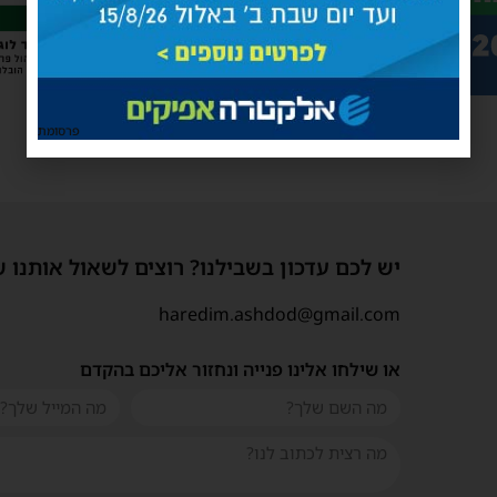
פרסומת
יש לכם עדכון בשבילנו? רוצים לשאול אותנו 
haredim.ashdod@gmail.com
או שילחו אלינו פנייה ונחזור אליכם בהקדם