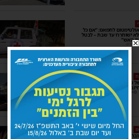
ולטימטום לחמאס: “אם כל
א ישוחררו עד שבת – לבטל
ת האש”
07:14
ח
1
 של שקט: נכנסה לתוקף הפסקת
זבאללה – צבע אדום בדרום
04:48
ס
1
באכזריות וברוע לב: חמאס רצחו 6 חטופים