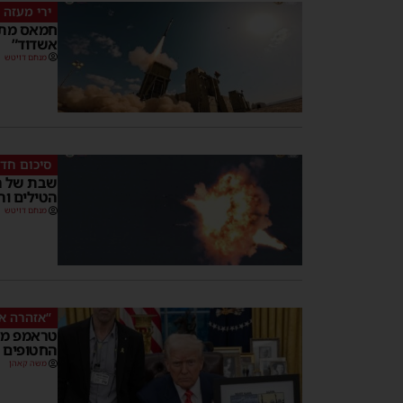
ירי מעזה
חמאס מתר
אשדוד”
מנחם דויטש
סיכום חד
שבת של ה
הטילים ו
מנחם דויטש
“אזהרה א
טראמפ מא
החטופים –
משה קאהן