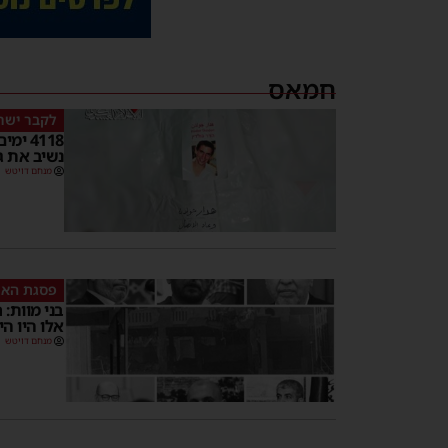
חמאס
לקבר ישר
4118 
נשיב את ג
מנחם דויטש
פסגת הא
בני מוות:
אלו היו הי
מנחם דויטש