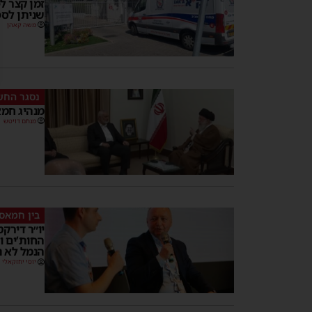
זמן קצר לפ
שניתן לס
משה קאהן
נסגר החש
מנהיג חמא
מנחם דויטש
בין חמאס
יו״ר דירקט
החות’ים ו
הנמל לא נ
יוסי יחזקאלי