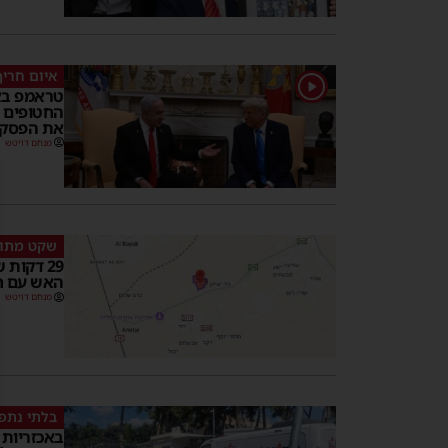
איום חריף
1
טראמפ בא
החטופים ל
את הפסק
מנחם דויטש
שקט מתו
29 דקות
האש עם חי
מנחם דויטש
בלתי נתפ