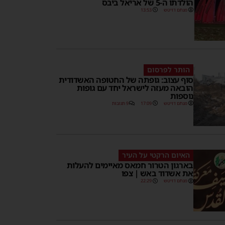
הולדתו ה-5 של אריאל ביבס
מנחם דויטש
13:53
הותר לפרסום
סוף עצוב: גופתה של החטופה האשדודית
הובאה מעזה לישראל יחד עם גופות
נוספות
מנחם דויטש
17:09
9 תגובות
האיום הרקטי על העיר
בארגון הטרור חמאס מאיימים להעלות
את אשדוד באש | צפו
מנחם דויטש
22:29