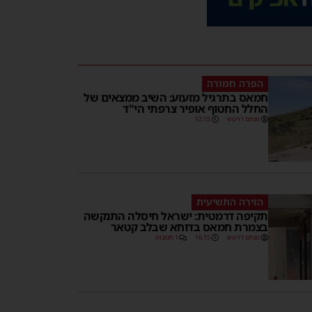
הפרה חמורה
חמאס בתרגיל מזעזע: השיב ממצאים של
החלל החטוף אופיר צרפתי הי"ד
מנחם דויטש
12:15
הזירה התשיעית
תקיפה דרמטית: ישראל חיסלה התנקשה
בצמרת חמאס בדוחא שבלב קטאר
מנחם דויטש
16:15
1 תגובות