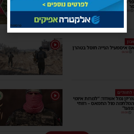
ני ניסיון חילוצם | כל הפרטים
פר
07:39
2 תגובות
פרסומת
בון
1
ס איסמעיל הנייה חוסל בטהרן
06:56
 לחות'ים
1
וריון נמל אשדוד: “למרות איומי
המלחמה מול החמאס – רווחי
פגעו”
09:08