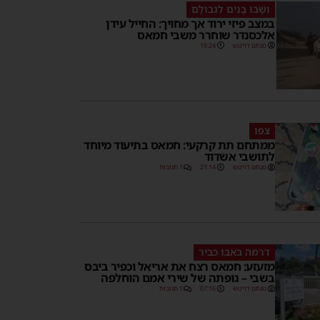
וְשָׁבוּ בָנִים לִגְבוּלָם
במצב פיזי ירוד אך מחויך: החייל עידן
אלכסנדר שוחרר משבי חמאס
מנחם דויטש
19:24
צפו
ממתחם תת קרקעי: חמאס בתיעוד מיוחד
לתושבי אשדוד
מנחם דויטש
21:14
1 תגובות
דרמה באבו כביר
מזעזע: חמאס רצח את אריאל וכפיר ביבס
בשבי – גופתה של שירי אמם הוחלפה
מנחם דויטש
07:16
1 תגובות