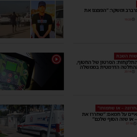
ברב ומשקר: “הפצצנו את
19:33
שות השבת
1
תלקחות: הסרטון של החטוף,
ההחלטה הדרמטית בממשלה
20:14
חרונה – או שתמותו”
יים על חמאס: “שחררו את
 או שזה הסוף שלכם”
07:16