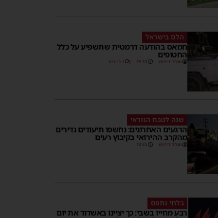
הלם בישראל
חמאס בהודעה דרמטית שתשפיע על כלל
החטופים
מנחם דויטש
18:10
1 תגובות
שנה לטבח הנוראי
הרגעים האחרונים: נחשפו תיעודים נדירים
מהקרב ההירואי בקיבוץ רעים
מנחם דויטש
19:25
בלתי נתפס
רבע מחייו בשבי: כך יציינו באשדוד את יום