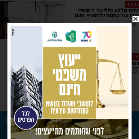
 דמם
אלה שמותיהם של 68 חללי צה"ל שנפלו
ועת עזה בהגנה על הארץ, העם
07:38
7 תגובות
חד ומרגש
ופלים" באשדוד – לחללי צה"ל
ולות האיבה
12:26