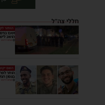
חללי צה"ל
הוחזר לק
ושבו בנים
הושב ליש
מנחם דויטש
השם יקום
בצפון רצו
מנחם דויטש