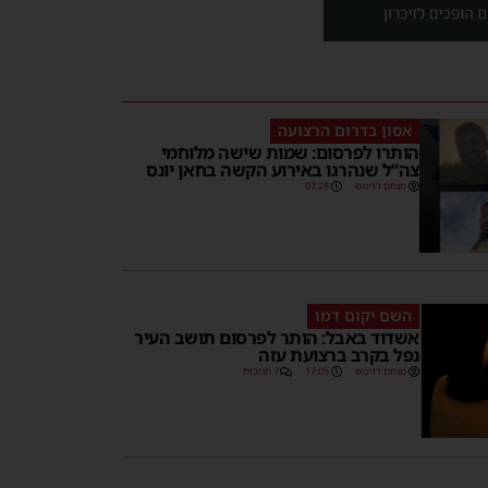
אסון בדרום הרצועה
הותרו לפרסום: שמות שישה מלוחמי
צה”ל שנהרגו באירוע הקשה בחאן יונס
מנחם דויטש
07:28
השם יקום דמו
אשדוד באבל: הותר לפרסום תושב העיר
נפל בקרב ברצועת עזה
מנחם דויטש
17:05
7 תגובות