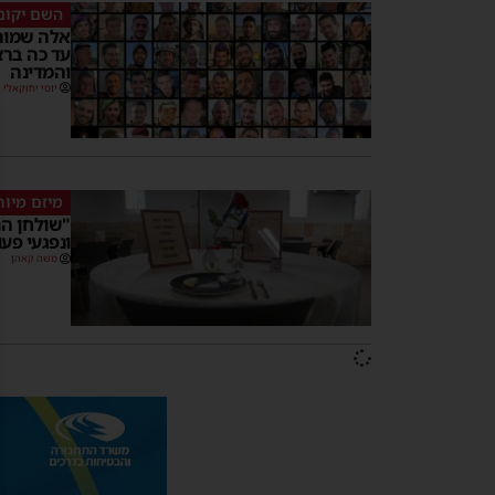
השם יקום
עד כה ברצ
והמדינה
יוסי יחזקאלי
מיזם מיו
"שולחן הנ
ונפגעי פע
משה קאהן