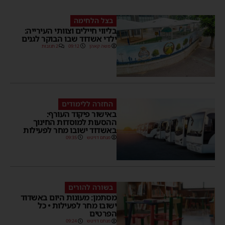
בצל הלחימה
בליווי חיילים וצוותי העירייה:
ילדי אשדוד שבו הבוקר לגנים
משה קאהן
09:12
2 תגובות
החזרה ללימודים
באישור פיקוד העורף:
ההסעות למוסדות החינוך
באשדוד ישובו מחר לפעילות
מנחם דויטש
09:35
בשורה להורים
מסתמן: מעונות היום באשדוד
ישובו מחר לפעילות • כל
הפרטים
מנחם דויטש
09:24