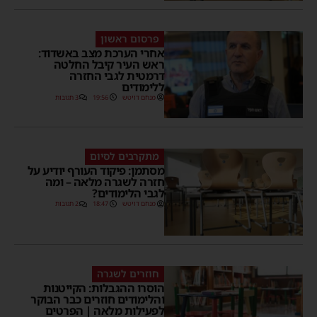
פרסום ראשון
אחרי הערכת מצב באשדוד:
ראש העיר קיבל החלטה
דרמטית לגבי החזרה
ללימודים
מנחם דויטש
19:56
3 תגובות
מתקרבים לסיום
מסתמן: פיקוד העורף יודיע על
חזרה לשגרה מלאה – ומה
לגבי הלימודים?
מנחם דויטש
18:47
2 תגובות
חוזרים לשגרה
הוסרו ההגבלות: הקייטנות
והלימודים חוזרים כבר הבוקר
לפעילות מלאה | הפרטים