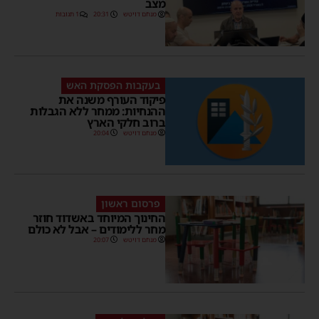
מצב
מנחם דויטש
20:31
1 תגובות
בעקבות הפסקת האש
פיקוד העורף משנה את
ההנחיות: ממחר ללא הגבלות
ברוב חלקי הארץ
מנחם דויטש
20:04
פרסום ראשון
החינוך המיוחד באשדוד חוזר
מחר ללימודים – אבל לא כולם
מנחם דויטש
20:07