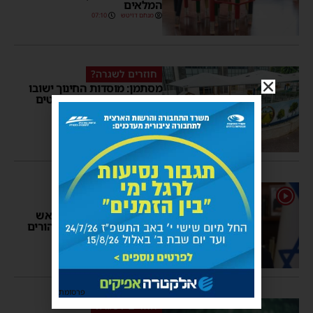
המלאים
מנחם דויטש
07:10
חוזרים לשגרה?
מסתמן: מוסדות החינוך ישובו
לפעול כבר ממחר | הפרטים
המלאים
מנחם דויטש
17:22
אשדוד חוזרת ללימודים
1
״יכולתי להיות פופוליסט
ולקבל מחיאות כפיים״: ראש
העיר בהודעה מיוחדת להורים
משה קאהן
17:03
31 תגובות
פרסומת
חוזרים לשגרה