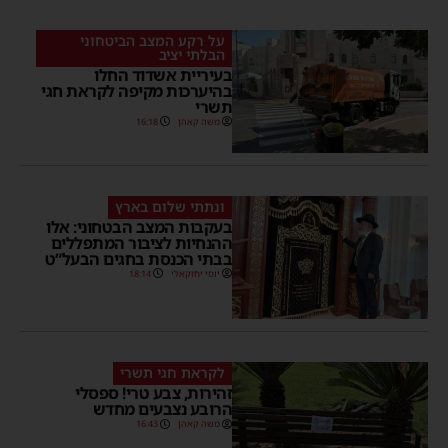
על רקע המצב הביטחוני
הבלתי יציב
בעיריית אשדוד החלו
בהיערכות מקיפה לקראת חגי
תשרי
משה קאהן
16:18
ונתתי שלום בארץ
בעקבות המצב הבטחוני: אלו
ההנחיות לציבור המתפללים
בבתי הכנסת בחגים הבעל”ט
יוסי יחזקאלי
18:14
לקראת חגי תשרי
זהירות, צבע טרי! ספסלי
הרובע נצבעים מחדש
משה קאהן
16:43