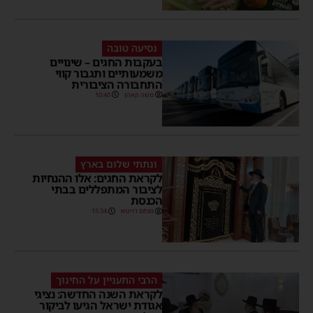
נסיעה טובה
בעקבות החגים – שינויים
משמעותיים ותגבור קווי
התחבורה הציבורית
משה קאהן
10:40
ונתתי שלום בארץ
לקראת החגים: אלו ההנחיות
לציבור המתפללים בבתי
הכנסת
מנחם דויטש
15:34
הרבי התעניין על החינוך
לקראת השנה החדשה: נציגי
אגודת ישראל הגיעו לביקור