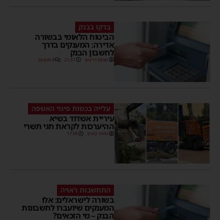
בדקו בבנק
הביטוח הלאומי בבשורה
אדירה: המענקים בדרך
לחשבון הבנק
מנחם דויטש
21:57
9 תגובות
עלייה בכמות פינוי האשפה
עיריית אשדוד בשיא
ההיערכות לקראת חגי תשרי
משה קאהן
17:58
התחשבות ראויה
בשורה לישראלים: אלו
המענקים שיועברו לחשבונות
הבנק – מי הזכאים?