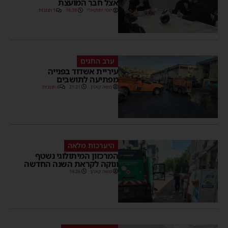
אצל חבר המועצת
יוסי יחזקאלי
16:39
1 תגובות
ערב החגים
עיריית אשדוד בפנייה
מפתיעה לתושבים
משה קאהן
21:21
4 תגובות
היערכות מלאה
המרכזון המיתולוגי נשטף
ונוקה לקראת השנה החדשה
משה קאהן
16:26