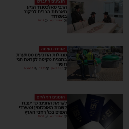
הנציגים התברכו
הרבי מאלכסנדר הגיע
מארצות הברית לביקור
באשדוד
מנחם דויטש
16:14
אווירה נעימה
מנהלות הרובעים מסתערת
בתכנית מקיפה לקראת חגי
תשרי
משה קאהן
19:33
1 תגובות
הזמנים המלאים
לקראת החגים: כך יעבדו
לשכות האוכלוסין ומשרדי
הפנים בכל רחבי הארץ
מנחם דויטש
10:32