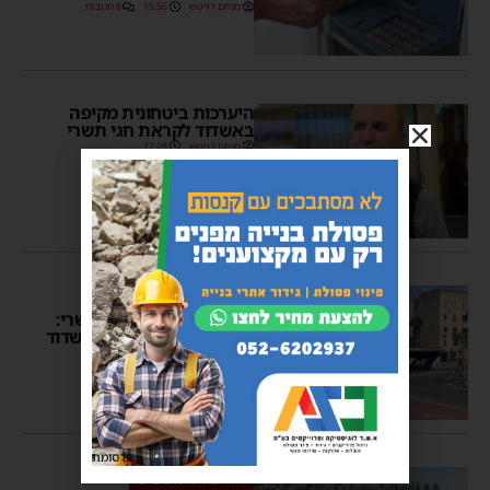
מנחם דויטש
15:56
8 תגובות
היערכות ביטחונית מקיפה
באשדוד לקראת חגי תשרי
מנחם דויטש
12:28
נסיעה טובה
בשורה לנוסעים בחגי תשרי:
תגבור משמעותי לקווי אשדוד
– ירושלים
מנחם דויטש
13:42
פרסומת
הודעה לתושבים