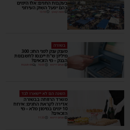
בעקבות החגים: אלו הימים
בהם יפעל השוק העירוני
משה קאהן
13:18
בשורה
מענק ענק לפני החג: 300
מיליון ש"ח ייכנסו לחשבונות
הבנק – מי הזכאים?
מנחם דויטש
16:05
44 תגובות
השנה הם לא יישארו לבד
משרד הרווחה בבשורה
אדירה לקראת החגים: אירוח
10 ימים במימון מלא – מי
הזכאים?
מנחם דויטש
11:33