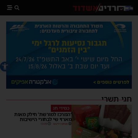
פתח סרג
חגי תשרי
כמידי חג
‘המרכז למורשת’ חילק מאות
מארזי שי לבחורי הישיבות
מנחם דויטש
13:09