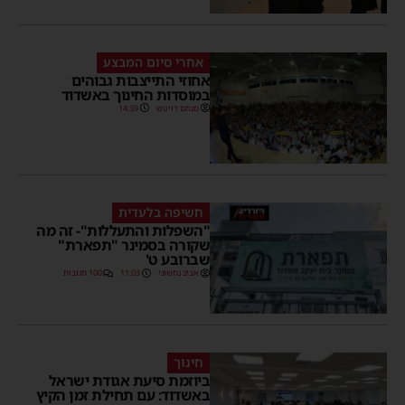
אחרי סיום המבצע
אחוזי התייצבות גבוהים
במוסדות החינוך באשדוד
מנחם דויטש
14:39
חשיפה בלעדית
"השפלות והתעללות"- זה מה
שקורה בסמינר "תפארת"
שברובע ט'
אביב נחשוני
11:03
100 תגובות
חינוך
ביוזמת סיעת אגודת ישראל
באשדוד: עם תחילת זמן הקיץ