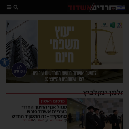
פתח סרג
זלמן ינקלביץ
פרסום ראשון
מנהל אגף החינוך החרדי
בעיריית אשדוד פורש
מתפקידו – זה התפקיד החדש
מנחם דויטש
20:40
4 תגובות