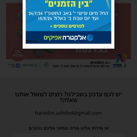
פרסומת
יש לכם עדכון בשבילנו? רוצים לשאול אותנו
שאלה?
haredim.ashdod@gmail.com
או שילחו אלינו פנייה ונחזור אליכם בהקדם