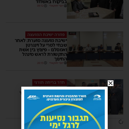
בביקורו באשדוד
יוסי יחזקאלי
09:12
פוזרה ישיבת המועצה
ישיבת מועצה סוערת: לאחר
שבחי לסרי על וינגרטן
ואמסלם – פיצוץ בין אשת
התקשורת לראש מינהל
החינוך
יוסי יחזקאלי
20:15
חדר בריחה תורני
סגרע"ה יחיאל וינגרטן
ושמוליק שוק בסיור בחדר
הבריחה
מנחם דויטש
02:47