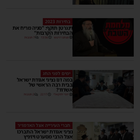
בחירות 2023
וינגרטן תוקף: "סניה מריח את
הבחירות הקרבות"
מנחם דויטש
13:56
7 תגובות
ימים לפני החג
במה דנו נציגי אגודת ישראל
בבית רבה הראשי של
אשדוד?
יוסי יחזקאלי
22:17
2 תגובות
חברי העירייה אצל האדמו״ר
נציגי אגודת ישראל התברכו
אצל הרבי מסערט ויז׳ניץ