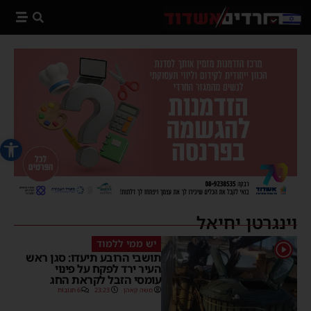
פתח סרג
וינגרטן יחיאל
יש ממי ללמוד
1
תושבי הרובע תיעדו: סגן ראש
העיר ירד לפקח על פינוי
עומסי הזבל לקראת החג
משה קאהן
23:23
6 תגובות