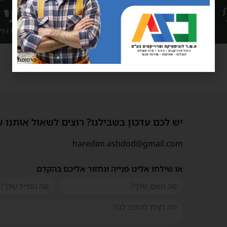
פרסומת
יש לכם עדכון בשבילנו? רוצים לשאול אותנו 
haredim.ashdod@gmail.com
או שילחו אלינו פנייה ונחזור אליכם בהקדם