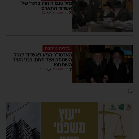
מזל טוב! ה'הויז בחור' של
אשדוד התארס
יוסי יחזקאלי
14:21
גלריה נרחבת
האדמו"ר הגיע לאשדוד לרגל
השמחה אצל חתנו; רבני העיר
השתתפו
יוסי יחזקאלי
16:01