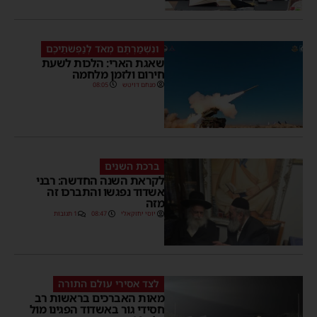
ונִשְׁמַרְתֶּם מְאֹד לְנַפְשֹׁתֵיכֶם
שאגת הארי: הלכות לשעת
חירום ולזמן מלחמה
מנחם דויטש
08:05
ברכת השנים
לקראת השנה החדשה: רבני
אשדוד נפגשו והתברכו זה
מזה
יוסי יחזקאלי
08:47
1 תגובות
לצד אסירי עולם התורה
מאות האברכים בראשות רב
חסידי גור באשדוד הפגינו מול