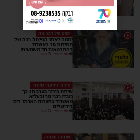
פרסומת
ימים של הכרעות
1
יממה לאחר הפיצול: רבה של
חסידות גור באשדוד
בהתבטאות חד משמעית!
יוסי יחזקאלי
14:21
סיקור ותיעוד מיוחד
1
שיחת בירור בערב חג: כך
כובדו רבני גור ובעלזא
מאשדוד בחצרות האדמו"רים
בירושלים
יוסי יחזקאלי
11:28
שמחה עצומה