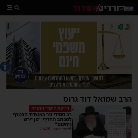
פתח סרג
הרב שמואל דוד גרוס
רדיפת לומדי התורה
רב חסידי גור באשדוד הצטרף
למכתב החריף: “פן יירש
גיהינום”
יוסי יחזקאלי
07:52