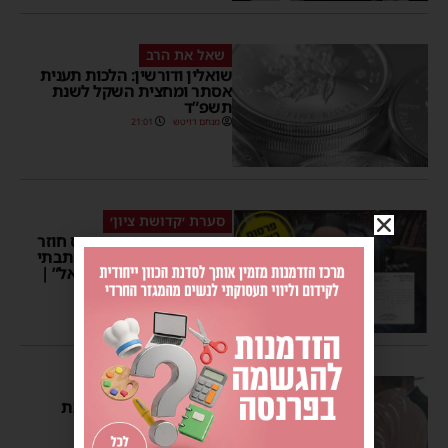
שאל את הרב
שואלין ודורשין: הלכות תענית
אסתר ומחצית השקל לשנת
תשפ”ד
מנחם דויטש
21:01
סערת ׳קדושת ציון׳
דרמה באשדוד: הרב גרוס חוזר
בו ממכתבו “מעולם לא כתבתי
נגד קהילה קדושה בישראל” |
כל הפרטים >
מנחם דויטש
18:41
5 תגובות
ושמחת בחגך
הרב גרוס הכשיר את סוכת
בית החולים באשדוד
יוסי יחזקאלי
16:51