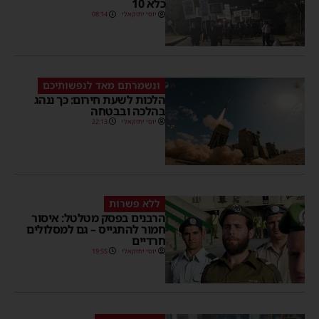
כלא 10
יוסי יחזקאלי
08:14
ונשמרתם מאד לנפשותיכם
הלכות לשעת חירום: כך ננהג
בהלכה ובבטחה
יוסי יחזקאלי
22:13
ללא פשרות
הרבנים בפסק מטלטל: איסור
חמור להתגייס – גם למסלולים
חרדיים
יוסי יחזקאלי
19:55