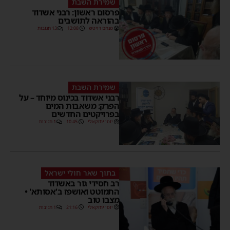
שמירת השבת
פרסום ראשון: רבני אשדוד
בהוראה לתושבים
מנחם דויטש
12:08
13 תגובות
שמירת השבת
רבני אשדוד בכינוס מיוחד – על
הפרק: משאבות המים
בפרויקטים החדשים
יוסי יחזקאלי
10:45
1 תגובות
בתוך שאר חולי ישראל
רב חסידי גור באשדוד
התמוטט ואושפז ב'אסותא' •
מצבו טוב
יוסי יחזקאלי
21:16
1 תגובות