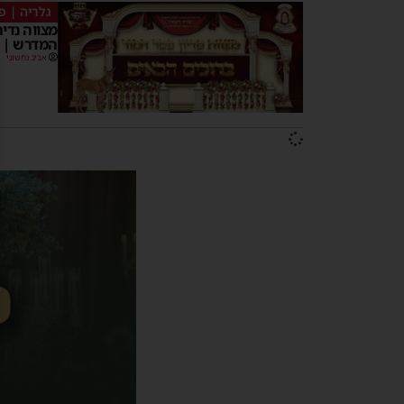
גלריה | פ
מצווה נדי
המדרש | ג
אביב נחשוני