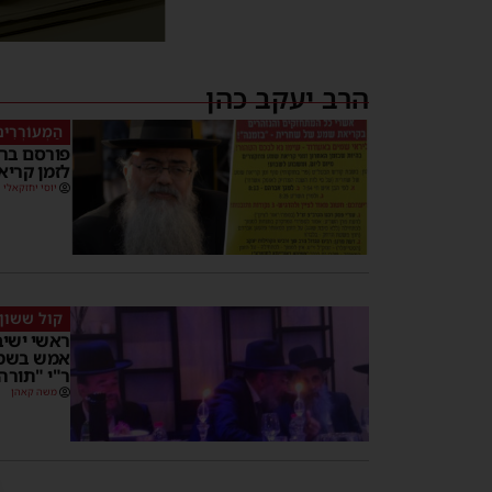
הרב יעקב כהן
הַמְעוֹרְרִי
פורסם ברי
לזמן קרי
יוסי יחזקאלי
קול ששון
ראשי ישיב
אמש בשמחת
ר"י "תורה
משה קאהן