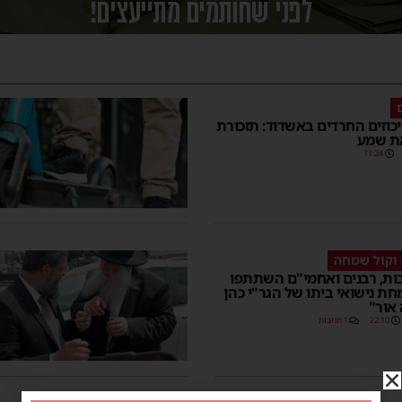
ם
כוזים החרדים באשדוד: תזכורת
את שמע
11:24
 וקול שמחה
ות, רבנים ואחמי"ם השתתפו
 נישואי ביתו של הגר"י כהן
 אור"
22:10
1 תגובות