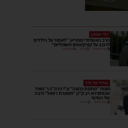
כלי מסוכן
הרב האשדודי מתריע: "לאסור על הילדים
לרכוב על קורקינטים חשמליים"
יוסי יחזקאלי
20:54
2 תגובות
מחיל אל חיל
מצות "מתנות כהונה" ע"י הרה"ג ר' מאיר
אבוחצירא רב ק"ק "תפארת רפאל" ורבה
של הסיטי
אביב נחשוני
21:01