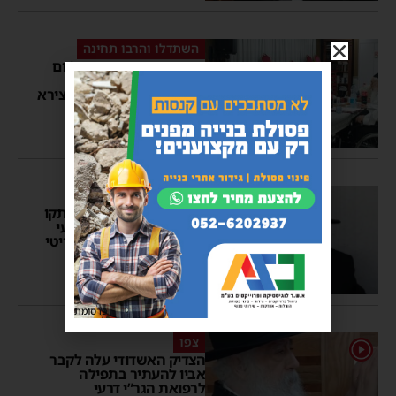
השתדלו והרבו תחינה
בעקבות המצב הקשה: ‘יום
תענית דיבור’ ותפילות
בראשות רבי מאיר אבוחצירא
יוסי יחזקאלי
13:54
1 תגובות
זועקים בתפילה
בסכנת חיים: הרופאים ניתקו
את הרב רפאל יהודה דרעי
ממכונת האקמו ומצבו קריטי
יוסי יחזקאלי
11:46
2 תגובות
פרסומת
צפו
1
הצדיק האשדודי עלה לקבר
אביו להעתיר בתפילה
לרפואת הגר”י דרעי