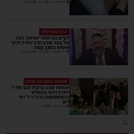
יוסי יחזקאלי
16:47
2 תגובות
הרבו בתפילות
לקיים בנו חכמי ישראל: רבה
של באר שבע הרב יהודה דרעי
אושפז במצב קשה
יוסי יחזקאלי
07:37
13 תגובות
משמח החתן עם הכלה
שמחת שבע ברכות לבנו של ר'
יהודה דרעי באשדוד
בהשתתפות הרה"ר ר' דוד
לאו
אביב נחשוני
11:29