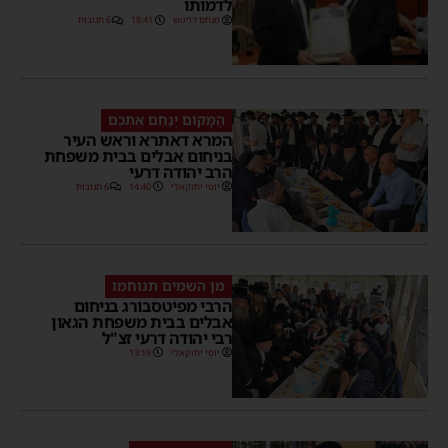
לדמותו
מנחם דויטש
18:41
6 תגובות
הַמָּקוֹם יְנַחֵם אֶתְכֶם
המרא דאתרא וראש העיר
בניחום אבלים בבית משפחת
הרב יהודה דרעי
יוסי יחזקאלי
14:40
6 תגובות
מן השמים תנוחמו
הרבי מפיטסבורג בניחום
אבלים בבית משפחת הגאון
רבי יהודה דרעי זצ"ל
יוסי יחזקאלי
13:19