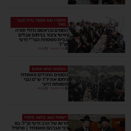
וַיִּסְפְּדוּ שָׁם מִסְפֵּד גָּדוֹל וְכָבֵד
מְאֹד
המונים ובראשם גדולי תורה
ואישי ציבור בניחום אבלים
בבית משפחת הגר"י דרעי
זצ"ל
יוסי יחזקאלי
18:20
הַמָּקוֹם יְנַחֵם אֶתְכֶם
הסגנים החרדים מאשדוד
ניחמו את יו"ר ש"ס ובני
משפחת דרעי
יוסי יחזקאלי
08:30
יִשְׂמַח הָאַב בְּיוֹצֵא חֲלָצָיו
יורשו של הרב דרעי זצ”ל: בנו
רבי אברהם מאשדוד | פרופיל