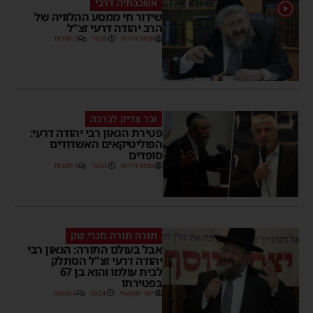
אשכבתיה דרבי
1
שידור חי ממסע ההלוויה של
הרב יהודה דרעי זצ"ל
מנחם דויטש
18:35
3 תגובות
זכר צדיק לברכה
פטירת הגאון רבי יהודה דרעי:
הפוליטיקאים האשדודים
סופדים
מנחם דויטש
16:53
1 תגובות
תורה תורה חגרי שק
אבל בעולם התורה: הגאון רבי
יהודה דרעי זצ"ל הסתלק
לבית עולמו והוא בן 67
בפטירתו
יוסי יחזקאלי
15:24
4 תגובות