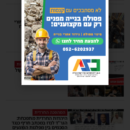
להשתעשע בדברי תורה
לקראת חג מתן תורה: בחורי
הישיבה מאשדוד התקבלו
בבית מנהיג הדור
יוסי יחזקאלי
07:08
24 שעות לפתיחת הקלפיות
מכתב נדיר: גדולי הדור בקול
קורא עבור רשימת ‘דגל’
פרסומת
באשדוד
יוסי יחזקאלי
10:03
25 תגובות
המהפכה החרדית
היהדות החרדית מתפכחת:
הגר"ד לנדו במכתב חריף כנגד
הסכמים בין מפלגות הפוגעים