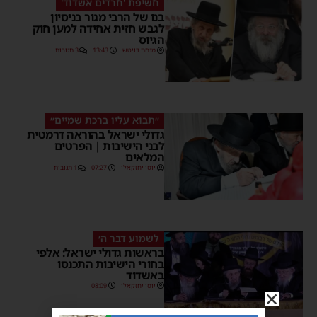
חשיפת 'חרדים אשדוד'
בנו של הרבי מגור בניסיון
לגבש חזית אחידה למען חוק
הגיוס
מנחם דויטש
13:43
3 תגובות
״תבוא עליו ברכת שמיים״
גדולי ישראל בהוראה דרמטית
לבני הישיבות | הפרטים
המלאים
יוסי יחזקאלי
07:27
1 תגובות
לשמוע דבר ה׳
בראשות גדולי ישראל: אלפי
בחורי הישיבות התכנסו
באשדוד
יוסי יחזקאלי
08:09