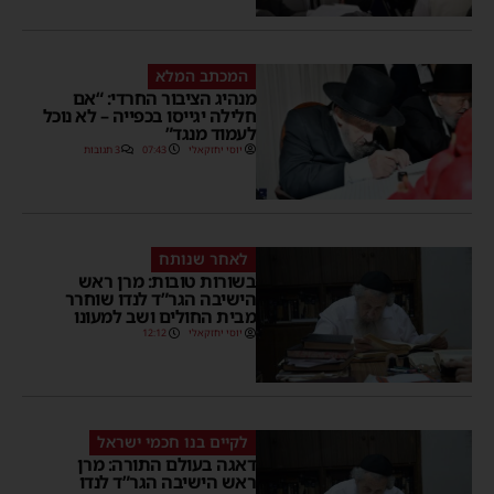
המכתב המלא
מנהיג הציבור החרדי: “אם
חלילה יגייסו בכפייה – לא נוכל
לעמוד מנגד”
יוסי יחזקאלי
07:43
3 תגובות
לאחר שנותח
בשורות טובות: מרן ראש
הישיבה הגר”ד לנדו שוחרר
מבית החולים ושב למעונו
יוסי יחזקאלי
12:12
לקיים בנו חכמי ישראל
דאגה בעולם התורה: מרן
ראש הישיבה הגר”ד לנדו