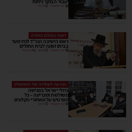
יעבור הבוקר ניתוח
יוסי יחזקאלי
07:34
דאגה בעולם התורה
ראש הישיבה הגר”ד לנדו מעד
בביתו ופונה לבית החולים
יוסי יחזקאלי
09:53
2 תגובות
הכרעה לעתידה של הממשלה
גדולי ישראל בפגישה
משולשת ומכריעה – כל
הפרטים על מאחורי הקלעים
יוסי יחזקאלי
18:11