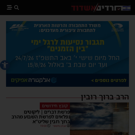
פתח סרג
הרב ברוך רובין
קובץ חידושים
פרשת דברים | ליקוטים
נפלאים לפרשת השבוע מהרב
ברוך רובין שליט"א
אביב נחשוני
19:00