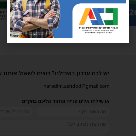
פרסומת
יש לכם עדכון בשבילנו? רוצים לשאול אותנו 
haredim.ashdod@gmail.com
או שילחו אלינו פנייה ונחזור אליכם בהקדם