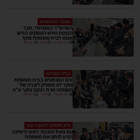
מצעד המנחמים
האדמו”ר האשדודי, חבר
הכנסת ואיש העסקים הגיעו
אמש לבית משפחת צוקר
יוסי יחזקאלי
08:34
1 תגובות
עליה השלום
זרם המנחמים בבית משפחת
צוקר לא מפסיק לזכרה של
המנוחה מרת רבקה צוקר ע"ה
יוסי יחזקאלי
11:47
3 תגובות
וְלֹא תּוֹסִיפוּ לַדְּאָבָה עוֹד
עם צאת השבת: ראש הישיבה
הגיע לנחם את משפחת