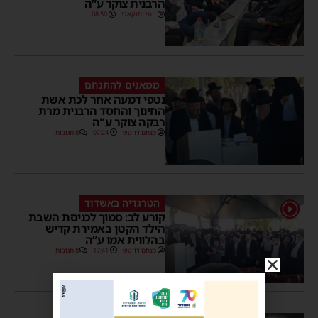
הרבנית צוקר ע”ה
יוסי יחזקאלי
08:50
ממאנים להתנחם
נטפי דמעה אחר לכת אשת
החינוך והחסד הרבנית מרת
רבקה צוקר ע"ה
מנחם דויטש
07:24
8 תגובות
הטרגדיה באשדוד
1
קורע לב: סמוך לכניסת השבת
הילד הקטן באמירת קדיש
בהלווית אמו ע”ה
מנחם דויטש
17:41
8 תגובות