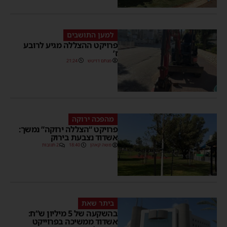
למען התושבים
פרויקט ההצללה מגיע לרובע
ז’
מנחם דויטש
21:24
מהפכה ירוקה
פרויקט “הצללה ירוקה” נמשך:
אשדוד נצבעת בירוק
משה קאהן
18:40
2 תגובות
ביתר שאת
בהשקעה של 5 מיליון ש”ח:
אשדוד ממשיכה בפרוייקט