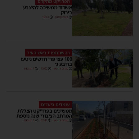
הפרויקט מתקדם
אשדוד ממשיכה להיצבע
בירוק
משה קאהן
12:41
בהשתתפות ראש העיר
100 עצי פרי חדשים ניטעו
ברובע ג׳
מנחם דויטש
13:02
1 תגובות
עומדים ביעדים
ממשיכים בפרוייקט הצללת
המרחב הציבורי שנה נוספת
מנחם דויטש
07:42
1 תגובות