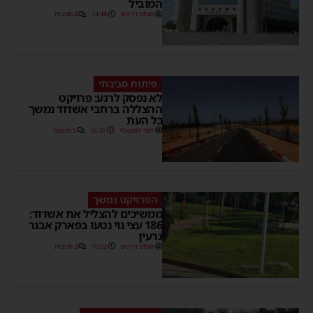
המוביל
מנחם דויטש
14:46
2 תגובות
פיתוח סביבתי
לא נפסק לרגע: פרויקט
ההצללה ברחבי אשדוד נמשך
כל העת
יוסי יחזקאלי
16:30
5 תגובות
הפרויקט נמשך
ממשיכים להצליל את אשדוד:
186 עצי נוי נטעו בפארק אבנר
גרעין
מנחם דויטש
10:52
2 תגובות