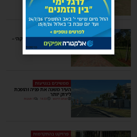
ראש העיר חושף
עלות פרויקט ׳הצללה ירוקה׳ –
15,000,000₪
פרסומת
מנחם דויטש
20:50
1 תגובות
ממשיכים בנטיעות
העיר משנה את פניה והופכת
לירוק יותר
מנחם דויטש
14:33
1 תגובות
פרויקט בהתקדמות