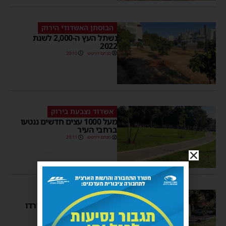
הבוסתן האשדודי הירוק
נשתל העץ ה-2,000 לשנת
2022
מנחם דויטש
20:10
אשדוד נצבעת בירוק
מעל 1000 עצים חדשים ננטעו
ברחבי העיר
מנחם דויטש
23:11
פרויקט הצללה ירוקה
העץ ה-1,000 ניטע בגן בורדו
מנחם דויטש
09:54