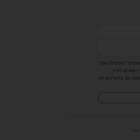
פסיס" (מפעילת אתר
 רשאי/ת לעיין
שות, אך בלעדיהם לא
סום'