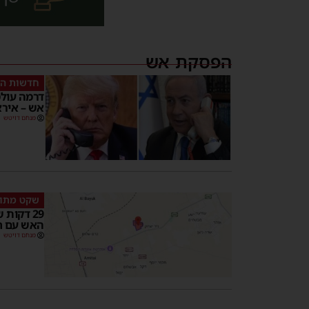
הפסקת אש
חדשות ה
דרמה עול
אש – אירא
מנחם דויטש
שקט מתו
29 דקות
האש עם חי
מנחם דויטש