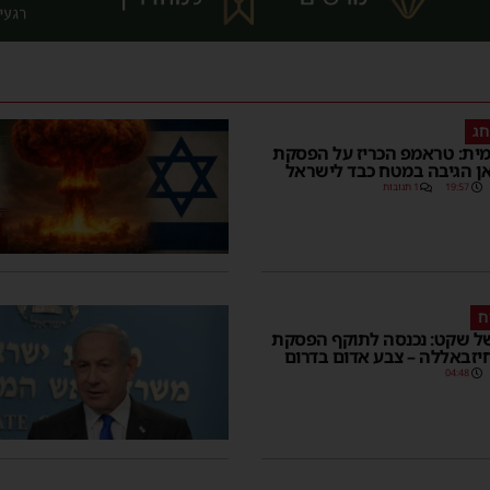
חג
מית: טראמפ הכריז על הפסקת
ן הגיבה במטח כבד לישראל
19:57
1 תגובות
ח
 של שקט: נכנסה לתוקף הפסקת
זבאללה – צבע אדום בדרום
04:48