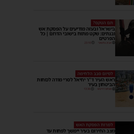
תם הטקס?
בישראל ובעזה מודיעים על הפסקת אש
ובנתים: שקט מתוח בישובי הדרום | כל
הפרטים
אביב נחשוני
23:10
לסיום סבב הלחימה
ראש העיר ד"ר יחיאל לסרי מודה לכוחות
הביטחון בעיר
מנחם דויטש
13:36
למרות הפסקת האש
מצב החירום בעיר יימשך לפחות עד