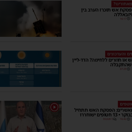
אחורינו?
סקת אש תוכרז הערב בין
יזבאללה
16:17
ים והעדכונים
או חוזרים ללחימה? הדד-ליין
 שהתקבלה
07:29
וטפים
1
אשרים: הפסקת האש תתחיל
16:42
1 תגובות