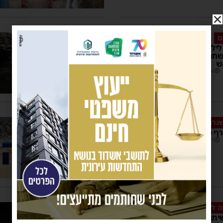
ם
 לילי: הממשלה אישרה את
חרור חלק מהחטופים תמורת
ש
07:16
4 תגובות
שגרה
רף מודיע על הסרת המגבלות
13:41
 לילדי העיר
פרסומת
יתו של הרב חיים אמסילי