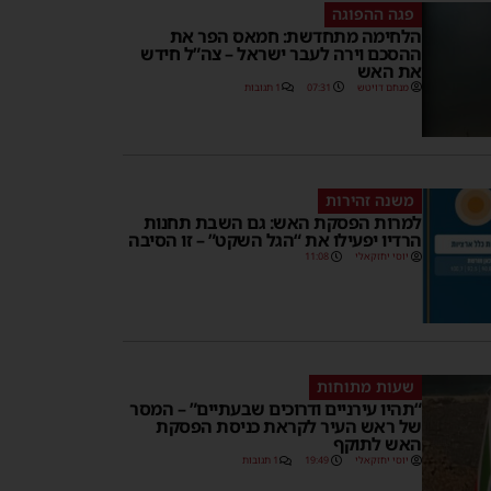
פגה ההפוגה
הלחימה מתחדשת: חמאס הפר את
ההסכם וירה לעבר ישראל – צה”ל חידש
את האש
מנחם דויטש
07:31
1 תגובות
משנה זהירות
למרות הפסקת האש: גם השבת תחנות
הרדיו יפעילו את “הגל השקט” – זו הסיבה
יוסי יחזקאלי
11:08
שעות מתוחות
“תהיו עירניים ודרוכים שבעתיים” – המסר
של ראש העיר לקראת כניסת הפסקת
האש לתוקף
יוסי יחזקאלי
19:49
1 תגובות