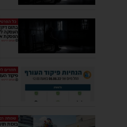
כל הפרטי
בתום דיון
העסקה לש
הפסקת א
מנחם דויטש
חוזרים ל
פיקוד העו
מנחם דויטש
שמחה רבה
בזכות תוש