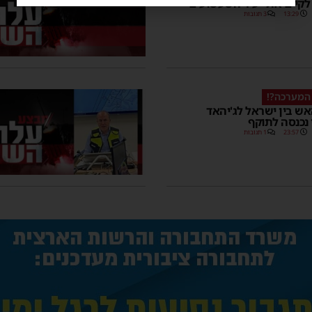
קיים את "עיר השעשועים"
13:29
3 תגובות
המערכה?!
ש בין ישראל לג'יהאד
נכנסה לתוקף
23:57
1 תגובות