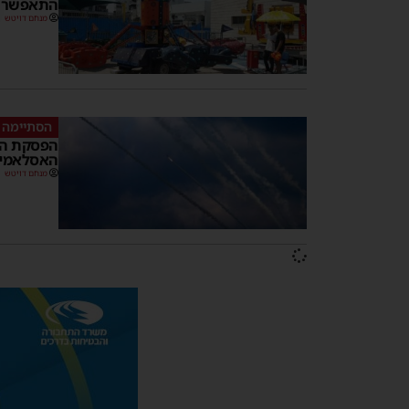
התאפשר ל
מנחם דויטש
הסתיימה 
הפסקת הא
האסלאמי 
מנחם דויטש