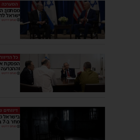
המערכה מ
מסתמן: הפ
ישראל לח
מנחם דויטש
כל הדיווח
הפסקת אש 
וההכרעה
מנחם דויטש
דיווחים ש
בישראל מ
מחר ב-7 בבוקר • 13 חטופים ישוחררו
מנחם דויטש