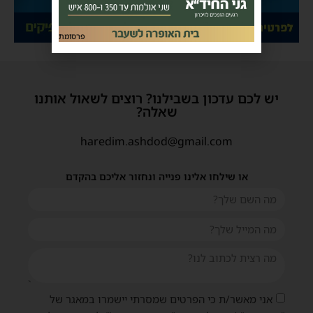
פרסומת
יש לכם עדכון בשבילנו? רוצים לשאול אותנו
שאלה?
haredim.ashdod@gmail.com
או שילחו אלינו פנייה ונחזור אליכם בהקדם
אני מאשר/ת כי הפרטים שמסרתי יישמרו במאגר של