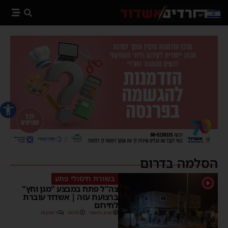
פתח סרג
הסלמה בדרום
בשורת חיסולי פתע
1
צה"ל פתח במבצע "מגן וחץ"
ברצועת עזה | אשדוד עוברת
לחירום
אביב נחשוני
04:05
1 תגובות