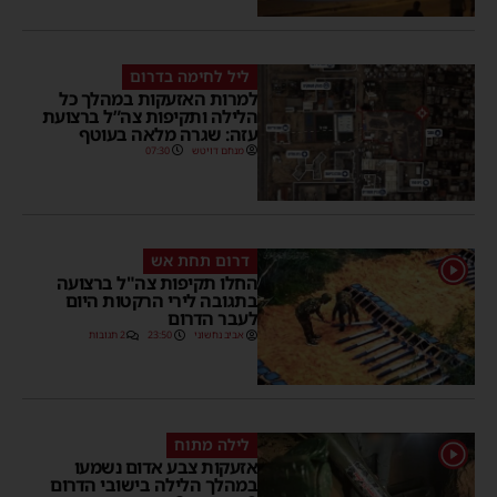
ליל לחימה בדרום
למרות האזעקות במהלך כל
הלילה ותקיפות צה”ל ברצועת
עזה: שגרה מלאה בעוטף
מנחם דויטש
07:30
דרום תחת אש
1
החלו תקיפות צה"ל ברצועה
בתגובה לירי הרקטות היום
לעבר הדרום
אביב נחשוני
23:50
2 תגובות
לילה מתוח
1
אזעקות צבע אדום נשמעו
במהלך הלילה בישובי הדרום