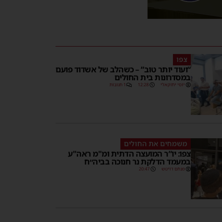
צפו
“ועוד יותר טוב” – כשהלב של אשדוד פועם
במסדרונות בית החולים
יוסי יחזקאלי
12:28
1 תגובות
משמחים את החולים
צפו: יו”ר המועצה הדתית ומ"מ ראה"ע
במעמד הדלקת נר חנוכה בביה״ח
מנחם דויטש
20:47