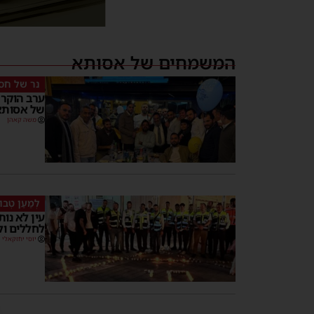
המשמחים של אסותא
נר של חס
ערב הוקר
של אסותא
משה קאהן
לְמַעַן טְבוּ
עין לא נו
לחללים ו
יוסי יחזקאלי