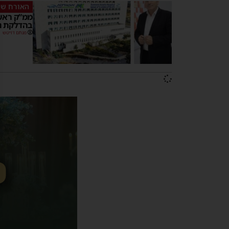
האורח ש
ממ”ק ראש 
בהדלקת נר
מנחם דויטש