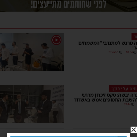
ד
1
ה מרגש למתנדבי “המשמחים
”
09:54
1 תגובות
חִים עַל יִחוּדֶךָ
תרה יבשה: טקס זיכרון מרגש
להשבת החטופים אמש באשדוד
09:44