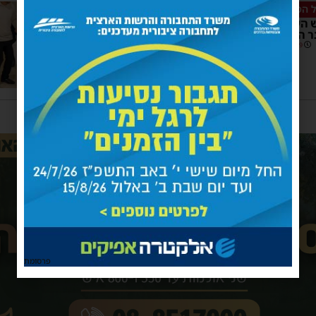
ל המשמחים באסותא
1
העיר אבי אמסלם יכובד
 החנוכה בביה”ח
21:29
1 תגובות
פרסומת