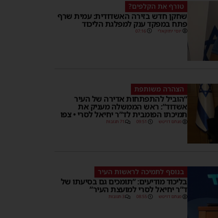
טורף את הקלפים?
שחקן חדש בזירה האשדודית: עמית שרף
פתח במפקד ענק למפלגת הליכוד
יוסי יחזקאלי
07:16
הצהרה משותפת
“הוביל להתפתחות אדירה של העיר
אשדוד”: ראש הממשלה מעניק את
תמיכתו הפומבית לד”ר יחיאל לסרי • צפו
מנחם דויטש
09:51
71 תגובות
בנוסף לתמיכה לראשות העיר
בליכוד מודיעים: “תומכים גם בסיעתו של
ד”ר יחיאל לסרי למועצת העיר”
מנחם דויטש
08:55
3 תגובות