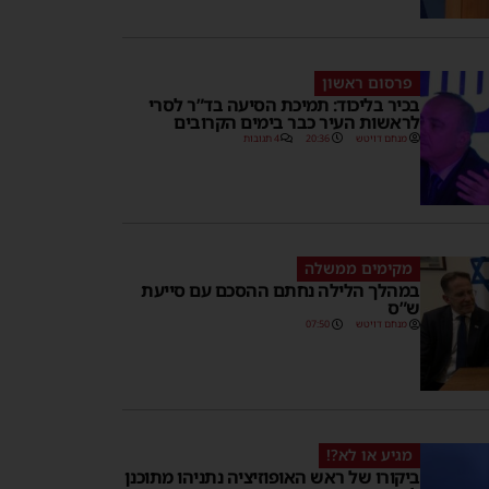
פרסום ראשון
בכיר בליכוד: תמיכת הסיעה בד”ר לסרי
לראשות העיר כבר בימים הקרובים
מנחם דויטש
20:36
4 תגובות
מקימים ממשלה
במהלך הלילה נחתם ההסכם עם סייעת
ש”ס
מנחם דויטש
07:50
מגיע או לא?!
ביקורו של ראש האופוזיציה נתניהו מתוכנן