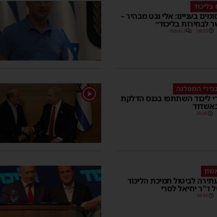
 בליכוד
מים בעניינו: אלי נכט מבהיר –
שר לבחירות בליכוד״
08:25
3 תגובות
כירי המפלגה
1
י ליכוד השתתפו בכנס הדלקת
באשדוד
20:28
שון
ירה לביטול תמיכת הליכוד
 ד"ר יחיאל לסרי
09:43