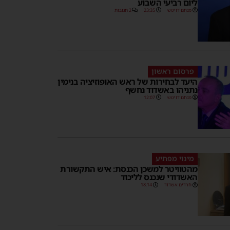
ליום רביעי השבוע
מנחם דויטש
23:35
2 תגובות
פרסום ראשון
היעד לבחירות של ראש האופוזיציה בנימין
נתניהו באשדוד נחשף
מנחם דויטש
12:07
מינוי מפתיע
מהטוויטר למשכן הכנסת: איש התקשורת
האשדודי שנכנס לליכוד
חרדים אשדוד
18:14