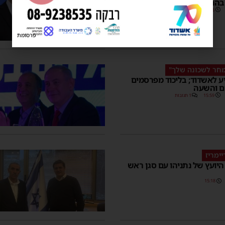
בהם יבקר
16:43
פרסומת
מחר לשכונה שלך"
יע לאשדוד; בליכוד מפרסמים
ם והשעה
15:59
1 תגובות
ימריז
יועץ של נתניהו עם סגן ראש
15:18