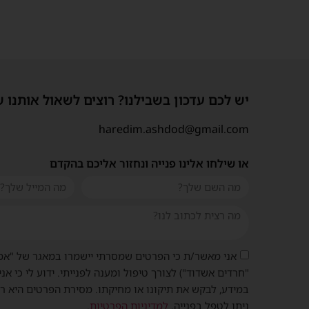
יש לכם עדכון בשבילנו? רוצים לשאול אותנו 
haredim.ashdod@gmail.com
או שילחו אלינו פנייה ונחזור אליכם בהקדם
אני מאשר/ת כי הפרטים שמסרתי יישמרו במאגר של "אמ
"חרדים אשדוד") לצורך טיפול ומענה לפנייתי. ידוע לי כי אני
במידע, לבקש את תיקונו או מחיקתו. מסירת הפרטים היא ר
ניתן לטפל בפנייה.
למדיניות הפרטיות
.