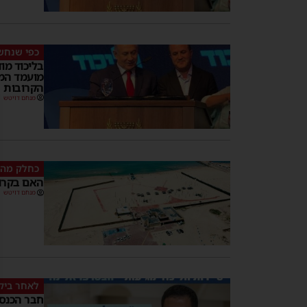
כפי שנחש
בליכוד מו
מועמד המ
הקרובות
מנחם דויטש
כחלק מה
האם בקרוב
מנחם דויטש
לאחר ביקו
חבר הכנסת