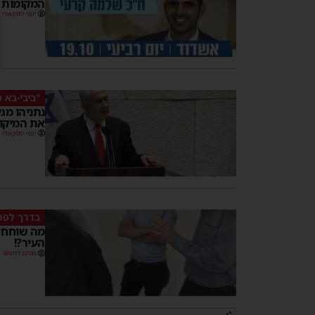
המקומות 
יוסי יחזקאלי
"ביבי-בא 
נתניהו מג
את המיקו
יוסי יחזקאלי
בדרך לפרי
מה שוחח ה
העיר?!
מנחם דויטש