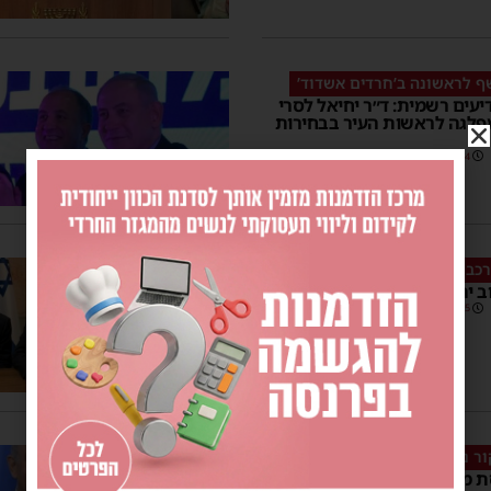
ף לראשונה ב’חרדים אשדוד’
דיעים רשמית: ד״ר יחיאל לסרי
פלגה לראשות העיר בבחירות
18:04
6 תגובות
רכבת הממשלה
 יתווספו חופים נפרדים בעיר?!
21:15
ר נתניהו ובן גביר
 מהליכוד מגיע לעיר; אלה