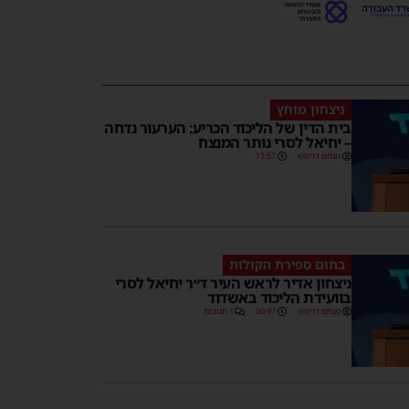
ניצחון מוחץ
בית הדין של הליכוד הכריע: הערעור נדחה
– יחיאל לסרי נותר המנצח
מנחם דויטש
13:57
בתום ספירת הקולות
ניצחון אדיר לראש העיר ד״ר יחיאל לסרי
בוועידת הליכוד באשדוד
מנחם דויטש
00:47
1 תגובות