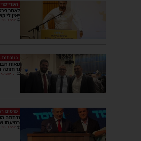
הפריימריז
לאחר פרסו
״אין לי ק
מנחם דויטש
בנוכחות ב
מאות חבר
נר חנוכה 
יוסי יחזקאלי
פרסום רא
נדחתה העת
בסיעתו של
מנחם דויטש