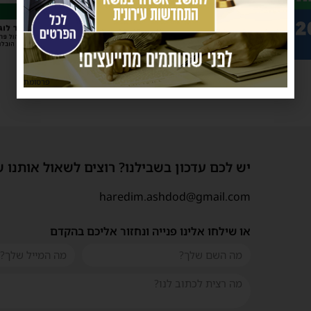
פרסומת
יש לכם עדכון בשבילנו? רוצים לשאול אותנו 
haredim.ashdod@gmail.com
או שילחו אלינו פנייה ונחזור אליכם בהקדם