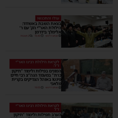
עולו והתכנשו
בצאת השבת באשדוד:
הילולת האר”י הק’ עם ר’
אלימלך בידרמן
מנחם דויטש
16:40
2 תגובות
לקראת הילולת רבינו האר"י
ז"ל:
המונים בפילות ולימוד "תיקון
כרת" במעמד הגה"צ רבי חיים
פינטו באוהל הצדיקים בקרית
מלאכי
מנחם דויטש
16:03
לקראת הילולת רבינו האר"י
ז"ל
הערב תפילות ולימוד "תיקון