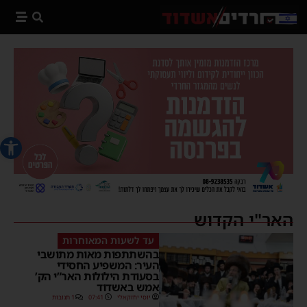
פתח סרג
האר"י הקדוש
עד לשעות המאוחרות
בהשתתפות מאות מתושבי
העיר: המשפיע החסידי
בסעודת הילולות האר”י הק’
אמש באשדוד
יוסי יחזקאלי
07:41
1 תגובות