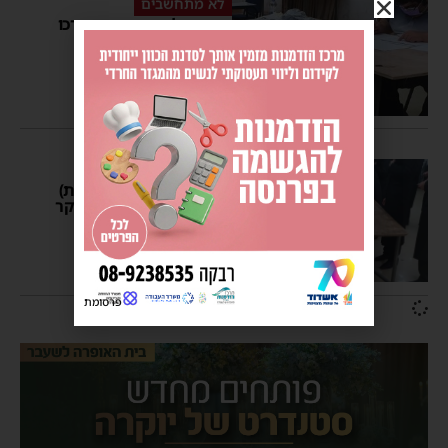
לא מתחשבים
במשך כל שעות היום נערכו
ביקורות פתע בישיבות
ובכוללים בעיר
מנחם דויטש
18:02
רוח המפקד
פקחי משרד החינוך (דתות)
פשטו וערכו ביקורות הבוקר
על כוללים באשדוד
מנחם דויטש
12:00
פרסומת