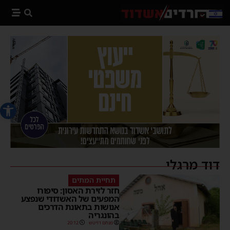
פתח סרג
דוד מרגלי
תחיית המתים
חזר לזירת האסון: סיפורו
המפעים של האשדודי שנפצע
אנושות בתאונת הדרכים
בהונגריה
מנחם דויטש
20:12