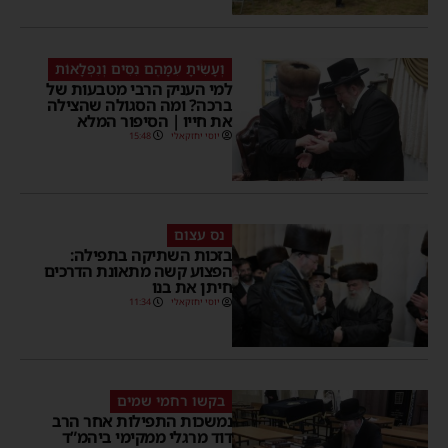
וְעָשִׂיתָ עִמָּהֶם נִסִּים וְנִפְלָאוֹת
למי העניק הרבי מטבעות של
ברכה? ומה הסגולה שהצילה
את חייו | הסיפור המלא
יוסי יחזקאלי
15:48
נס עצום
בזכות השתיקה בתפילה:
הפצוע קשה מתאונת הדרכים
חיתן את בנו
יוסי יחזקאלי
11:34
בקשו רחמי שמים
נמשכות התפילות אחר הרב
דוד מרגלי ממקימי ביהמ”ד