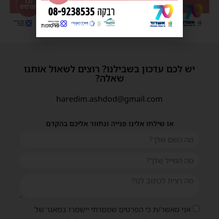
פרסומת
יש לכם עדכון בשבילנו? רוצים לשאול אותנו
שאלה?
haredim.ashdod@gmail.com
או שילחו אלינו פנייה ונחזור אליכם בהקדם
אני מאשר/ת כי הפרטים שמסרתי יישמרו במאגר של