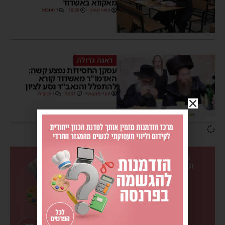
מאקווא באשדוד
משה קאהן
16:38
1 תגובות
דאגה גדולה
עסקן החסידות נפצע קשה:
האדמו"ר מאשדוד קורא
להתפלל והגאב"ד נסע לציון
יוסי יחזקאלי
19:31
1 תגובות