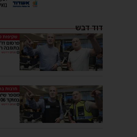
דוד דבש
שקיפות מ
פרסום דו”
בתגובה ר
מנחם דויטש
חרבות בר
במוקד 106 העירוני מאז תחילת המלחמה
מנחם דויטש