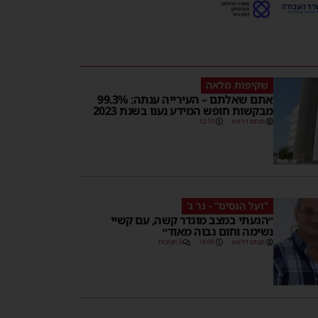
שקיפות מלאה
אתם שאלתם – העירייה ענתה: 99.3%
מבקשות חופש המידע נענו בשנת 2023
מנחם דויטש
12:10
"ועַל הַנִּסִּים" - נר ג'
״הגעתי במצב מוגדר קשה, עם קשיי
נשימה וחום גבוה מאוד״
מנחם דויטש
18:00
5 תגובות