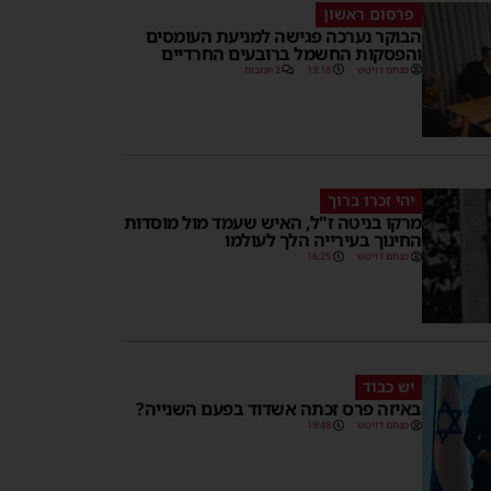
פרסום ראשון
הבוקר נערכה פגישה למניעת העומסים
והפסקות החשמל ברובעים החרדיים
מנחם דויטש
13:18
2 תגובות
יהי זכרו ברוך
מרקו בניטה ז"ל, האיש שעמד מול מוסדות
החינוך בעירייה הלך לעולמו
מנחם דויטש
16:25
יש כבוד
באיזה פרס זכתה אשדוד בפעם השנייה?
מנחם דויטש
19:48