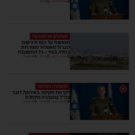
מנחם דויטש
17:43
חשופים או מוגנים?
שמועות על הסרת כיפות
הברזל מאשדוד מעוררות
בהלה בעיר – כל התשובות
מנחם דויטש
10:14
3 תגובות
ההצהרה המלאה
1
לקראת תקיפה באיראן? דובר
צה”ל בהצהרה מיוחדת
מנחם דויטש
19:53
1 תגובות