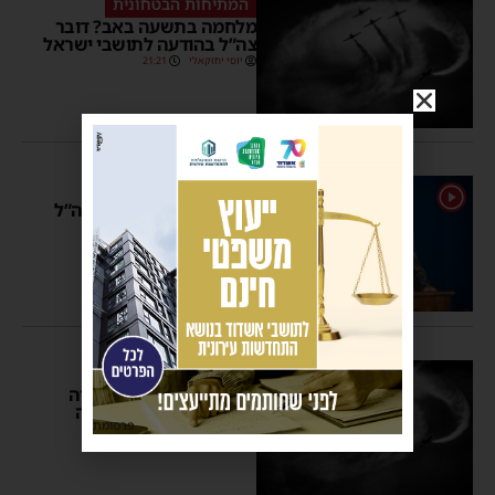
המתיחות הבטחונית
מלחמה בתשעה באב? דובר
צה”ל בהודעה לתושבי ישראל
יוסי יחזקאלי
21:21
חילוץ גופות החטופים
1
צפו בשידור ישיר: דובר צה”ל
בהצהרה מיוחדת
מנחם דויטש
18:18
1 תגובות
צפירת הרגעה
דובר צה”ל מרגיע: ההנחיה
לאגור מים ומזון – המלצה
פרסומת
וחידוד מודעות
מנחם דויטש
21:10