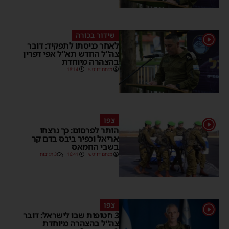
שידור בכורה
1
לאחר כניסתו לתפקיד: דובר
צה”ל החדש תא”ל אפי דפרין
בהצהרה מיוחדת
מנחם דויטש
18:14
צפו
1
הותר לפרסום: כך נרצחו
אריאל וכפיר ביבס בדם קר
בשבי החמאס
מנחם דויטש
16:41
3 תגובות
צפו
1
3 חטופות שבו לישראל: דובר
צה”ל בהצהרה מיוחדת