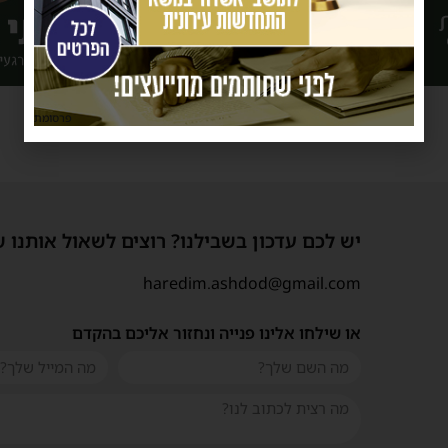
פרסומת
יש לכם עדכון בשבילנו? רוצים לשאול אותנו 
haredim.ashdod@gmail.com
או שילחו אלינו פנייה ונחזור אליכם בהקדם