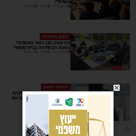
אשדוד?
מנחם דויטש
16:57
5 תגובות
למען האחדות
מה עשה סגן השר האשדודי
במטה הבחירות בבית שמש?
מנחם דויטש
19:02
1 תגובות
פרסום ראשון
האדמו"ר מאשדוד עובר לבית
שמש; בחצר החָם מברכים את
החתן
יוסי יחזקאלי
11:07
4 תגובות