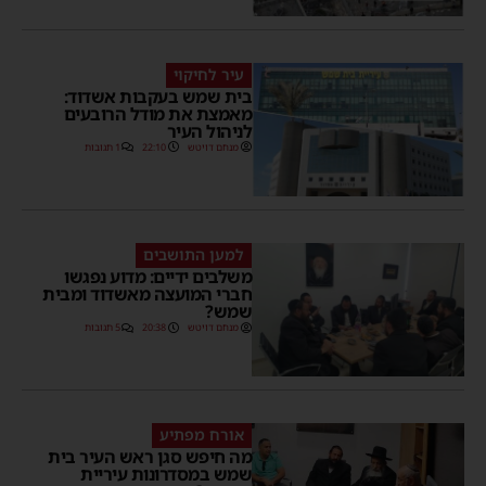
עיר לחיקוי
בית שמש בעקבות אשדוד:
מאמצת את מודל הרובעים
לניהול העיר
מנחם דויטש
22:10
1 תגובות
למען התושבים
משלבים ידיים: מדוע נפגשו
חברי המועצה מאשדוד ומבית
שמש?
מנחם דויטש
20:38
5 תגובות
אורח מפתיע
מה חיפש סגן ראש העיר בית
שמש במסדרונות עיריית