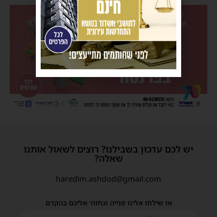
פרסומת
יש לכם עדכון בשבילנו? רוצים לשאול אותנו
שאלה?
haredim.ashdod@gmail.com
או שילחו אלינו פנייה ונחזור אליכם בהקדם