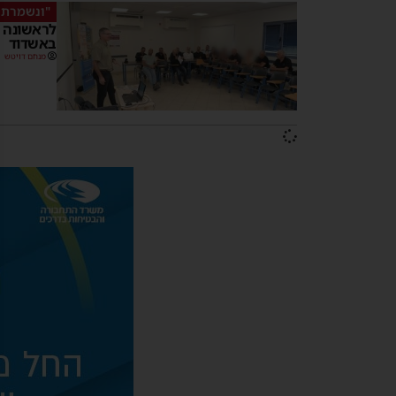
"ונשמרתם
לראשונה ב
באשדוד
מנחם דויטש