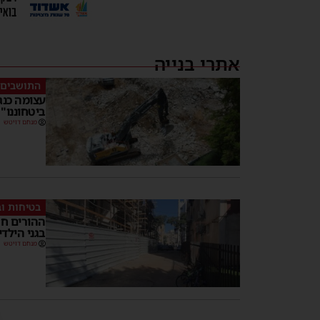
אתרי בנייה
התושבים 
עצומה כנג
ביטחוננו"
מנחם דויטש
בטיחות וב
ההורים ח
בגני הילד
מנחם דויטש