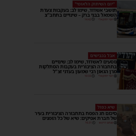
"יום השיתוק הלאומי"
תושבי אשדוד, שימו לב: בעקבות צעדת
השמאל בבני ברק – שינויים בתחב"צ
יוסי יחזקאלי
14:42
אבל בכבישים
נוסעים לאשדוד, שימו לב: שינויים
בתחבורה הציבורית בעקבות הסתלקות
מרן הגאון רבי שמעון בעדני זצ"ל
יוסי יחזקאלי
10:33
שיא כפול
סיכום חג הפסח בתחבורה הציבורית בעיר
של חברת אפיקים: שיא של כל הזמנים
מנחם דויטש
16:31