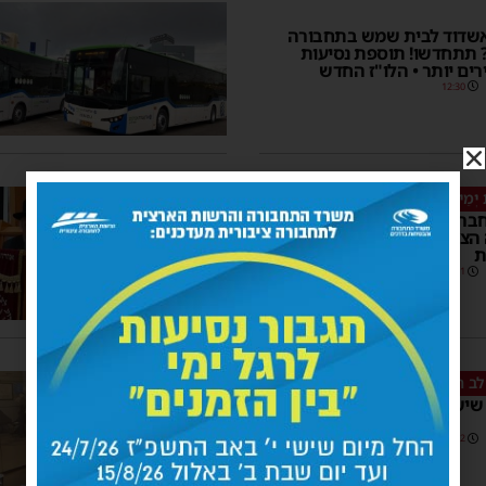
אשדוד לבית שמש בתחבורה
 תתחדשו! תוספת נסיעות
רים יותר • הלו"ז החדש
12:30
יְמֵי הַפֻּרִים הָאֵלֶּה בִּזְמַנֵּיהֶם"
חבר המועצה שמואל שוק:
ציבורית בימי הפורים תתוגבר
ת
14:51
ב הנוסעים
שישי: שינוי בשעות התחבורה
07:02
2 תגובות