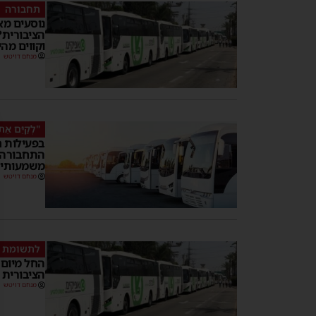
תחבורה
נוסעים מ
הציבורית?
וקווים מהי
מנחם דויטש
"לְקַיֵּם אֵת 
בפעילות 
התחבורה ה
משמעותי
מנחם דויטש
לתשומת ל
החל מיום 
הציבורית
מנחם דויטש