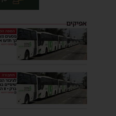
אפיקים
המפה המ
נוסעים מא
כך תדעו א
מנחם דויטש
תחבורה
לציבור הנ
שינויים ב
ברק • זו ה
מנחם דויטש