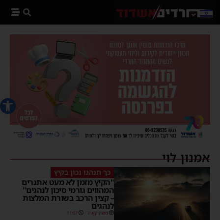
פתח סרג
אמנון לוי
כך תנהגו נכון בקיץ
"הקיץ מזמן לא מעט אתגרים
המהווים גורמי סיכון לנהגים"
– קצין הרכב בשורת המלצות
לנהגים
משה קאהן
11:07