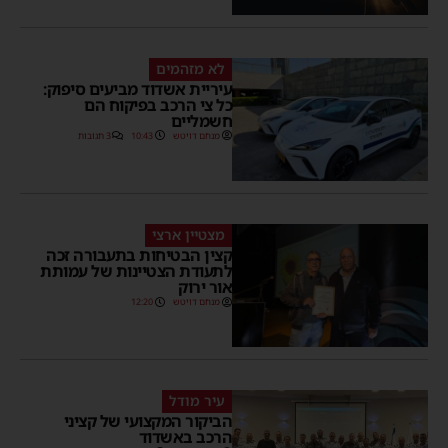
לא מזהמים
עיריית אשדוד מביעים סיפוק:
כל צי הרכב בפיקוח הם
חשמליים
מנחם דויטש
10:43
3 תגובות
מצטיין ארצי
קצין הבטיחות בתעבורה זכה
לתעודת הצטיינות של עמותת
אור ירוק
מנחם דויטש
12:20
עיר מודל
הביקור המקצועי של קציני
הרכב באשדוד