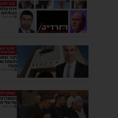
קרב לוהט
זירת מלחמ
הבחירות 
משה קאהן
״אינני מע
הצביעות״
חבר המוע
הכנסת שמע
כנגדו
מנחם דויטש
נצחון לר
התפוררות 
של אלי לח
אביב נחשוני