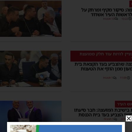
ה: סיקור מקיף ומרתק על
לראשות העיר אשדוד
10:22
13 תגובות
וניין להיות עוד חלק ממועצת
צה שהצביע בעד הקצאת בית
ון ממן הודף את הטענות
11:09
1 תגובות
אש העיר
בישיבת המועצה: חבר סיעתו
מני הצביע בעד בית הכנסת
22:00
1 תגובות