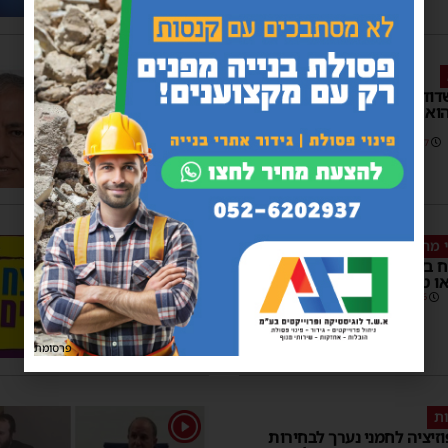
דוד הוכיחה ללחמני שהוא
הוא בכל זאת התעקש להגיש
14:37
4 תגובות
 מהטעויות של לחמני״
 בקמפיין בחירות; אסטרטגיה
 טעות פוליטית מביכה?
15:06
פרסומת
ות
1
זיציה לחמני נערך לבחירות