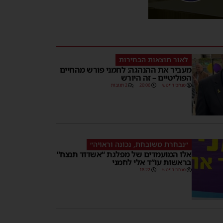
לאור תוצאות הבחירות
מעביר את ההנהגה: לחמני פורש מהחיים
הפוליטיים – זה היורש
מנחם דויטש
20:06
2 תגובות
״נבחרת משובחת, נכונה וראויה״
אלו המועמדים של מפלגת “אשדוד תנצח”
בראשות עו”ד אלי לחמני
מנחם דויטש
18:22