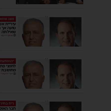
מצג שווא
עיריית אש
טועה אך 
שאילתה
מנחם דויטש
״הופתעתי
לחמני פתח
מחושבת או
יוסי יחזקאלי
ריח בחיר
חבר האופו