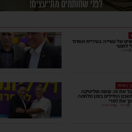
רי 18 שנים של עשייה: בעיריית אשדוד
י לחמני
15:29
ךְ רָאִיתִי
ד את זה: עושה פוליטיקה
חשבון החיילים בזמן מלחמה
כך את לסרי
14:11
30 תגובות