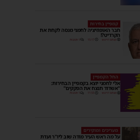
קמפיין בחירות
חבר האופוזיציה לחמני מנסה לקחת את
הקרדיט?!
מנחם דויטש
15:17
1 תגובות
החל הקמפיין
אלי לחמני יוצא בקמפיין הבחירות:
"אשדוד תנצח את הפקקים"
מנחם דויטש
11:55
1 תגובות
מעריכים ומוקירים
על מה ראש העיר מודה שוב ליו"ר ועדת