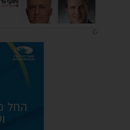
ותוקף על 
מנחם דויטש