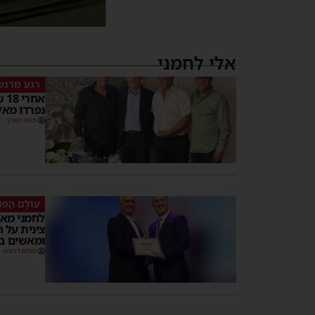
אלי לחמני
רגע מרגש
אח
נפרדו מאל
משה קאהן
‏עוֹלָם הָפוּ
לחמני מאב
צינית על 
ומאשים ב
מנחם דויטש