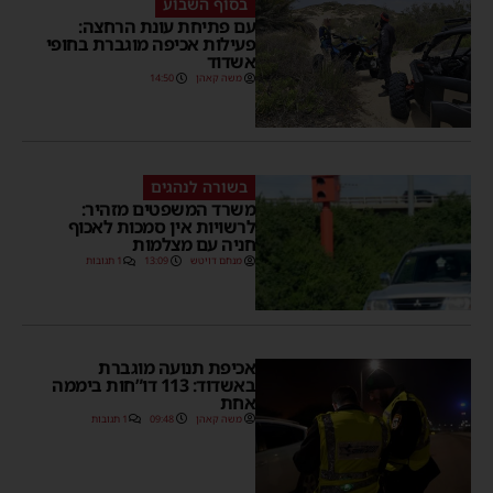
בסוף השבוע
עם פתיחת עונת הרחצה:
פעילות אכיפה מוגברת בחופי
אשדוד
משה קאהן
14:50
בשורה לנהגים
משרד המשפטים מזהיר:
לרשויות אין סמכות לאכוף
חניה עם מצלמות
מנחם דויטש
13:09
1 תגובות
אכיפת תנועה מוגברת
באשדוד: 113 דו”חות ביממה
אחת
משה קאהן
09:48
1 תגובות