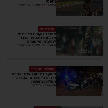
נתפסו
מנחם דויטש
16:06
1 תגובות
מכה שנית
אחרי הביקורת הציבורית:
מצלמות האכיפה עברו
לתחנות האוטובוס
מנחם דויטש
09:00
3 תגובות
פעילות מוגברת
חיזוק הביטחון ואיכות החיים
ברובע ב': תוכנית העבודה
המלאה נחשפת
משה קאהן
14:26