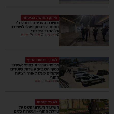
חיזוק תחושת הביטחון
נמשכת האכיפה ברובע ב’:
כוחות הביטחון פעלו לשמירה
על הסדר הציבורי
משה קאהן
07:38
1 תגובות
לאורך רצועת החוף
אכיפה מוגברת בחופי אשדוד
בסוף השבוע: עשרות שוטרים
ופקחים פעלו לאורך רצועת
החוף
משה קאהן
06:23
לא רק קנסות
השיטור העירוני פשט על
טיילת החוף – ועשרות כלים