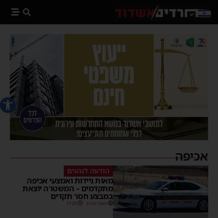
פתח סרג
אכיפה
הודעה לנהגים
מאות ניידות ואמצעי אכיפה
מתקדמים – המשטרה יוצאת
במבצע חסר תקדים
משה קאהן
17:20