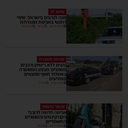
שימו לב
מכה לנהגים בישראל: שינוי
דרמטי באכיפת המהירות
מנחם דויטש
08:52
2 תגובות
אכיפה מוגברת
נהגים ללא רישיון ורכבים
מסוכנים: מבצע המשטרה
באשדוד חשף ממצאים
מפתיעים
משה קאהן
13:50
אושר בכנסת
אכיפה חדשה לרוכבי
הקורקינטים והאופניים
החשמליים
מנחם דויטש
15:53