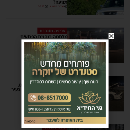
תנועה?
מנחם דויטש
16:11
אכיפה מוגברת
מלחמה בנהגים הפרועים:
מבצע אכיפה רחב היקף
באשדוד
משה קאהן
09:24
ציד הנהגים המסוכנים
סוף לדרום הפרוע: מרוצים,
שיכורים ורכבים מסוכנים בעיר
הדרומית
משה קאהן
18:06
1 תגובות
פרסומת
חופי אשדוד