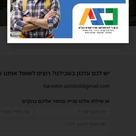
פרסומת
יש לכם עדכון בשבילנו? רוצים לשאול אותנו 
haredim.ashdod@gmail.com
או שילחו אלינו פנייה ונחזור אליכם בהקדם