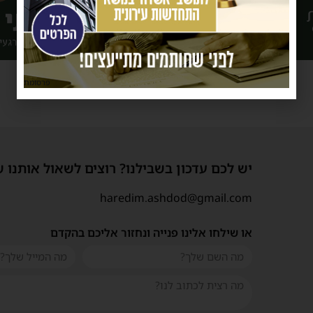
פרסומת
יש לכם עדכון בשבילנו? רוצים לשאול אותנו 
haredim.ashdod@gmail.com
או שילחו אלינו פנייה ונחזור אליכם בהקדם