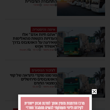
התחבורה הציבורית
משה קאהן
13:58
אימה והיסטריה
"אתם חיות אדם" אלו
העדויות הקשות מהאלימות
שאירעה על האוטובוס בדרך
לאשדוד אמש
אביב נחשוני
15:12
2 תגובות
לציבור הנוסעים
פורסמו מוקדי היציאה של קווי
האוטובוסים מירושלים
במוצאי החגים
אביב נחשוני
02:26