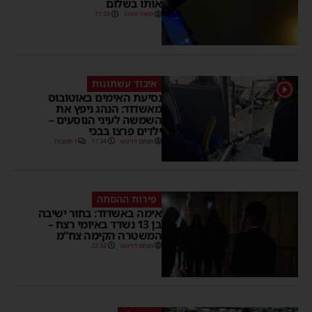
אותו בשלום
משה קאהן
11:53
איבוד עשתונות
1
נסיעת האימים באוטובוס
מאשדוד: הנהג ניפץ את
השמשה לעיני הנוסעים –
ילדים פרצו בבכי
מנחם דויטש
11:34
1 תגובות
פירות ההסתה
אימה באשדוד: בחור ישיבה
בן 13 נשדד באיומי רצח –
המשטרה הקימה צח”מ
מנחם דויטש
22:32