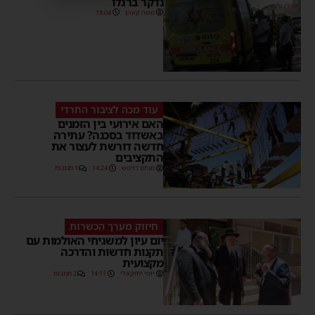
נדקר ברגלו
משה קאהן
18:04
עוד מכה לציבור החרדי
האם אירועי בין הזמנים
באשדוד בסכנה? עתירה
חדשה דורשת לעצור את
התקציבים
מנחם דויטש
14:24
1 תגובות
חיזוק מערך הכשרות
יום עיון למשגיחי האולמות עם
תקנות חדשות והדרכה
מקצועית
יוסי יחזקאלי
14:11
2 תגובות