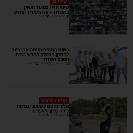
שימו לב
שינוי חריג במועד השוק
באשדוד – זה התאריך החדש
מנחם דויטש
16:07
רשות המסים הניחה אבן פינה
למתקן הבידוק החדש בבית
המכס אשדוד
משה קאהן
15:37
2 תגובות
הודעה לנהגים
אלפי נהגים יושפעו: עבודות
לילה סמוך לאשדוד
מנחם דויטש
11:10