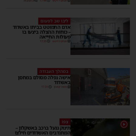
מנחם דויטש
17:44
3 תגובות
ליבו שב לפעום
אדם התמוטט בביתו באשדוד
– כוחות ההצלה ביצעו בו
פעולות החייאה
מנחם דויטש
17:35
במהלך העבודה
אישה נפלה מסולם במחסן
באשדוד
משה קאהן
17:31
צפו
1
תינוק ננעל ברכב באשקלון –
המתנדבים האשדודים חילצו