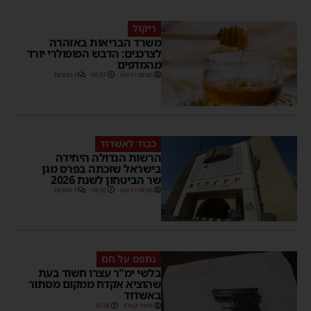
ריקול
משרד הבריאות באזהרה
לצרכנים: הדבש הפופולרי יורד
מהמדפים
מנחם דויטש
06:57
1 תגובות
כבוד לאשדוד
הרשות הגדולה היחידה
בישראל שזכתה בפרס מגן
שר הביטחון לשנת 2026
מנחם דויטש
18:36
1 תגובות
נתפס על חם
בלשי ימ"ר עצרו חשוד בעת
שהוציא אקדח ממקום מסתור
באשדוד
משה קאהן
10:38