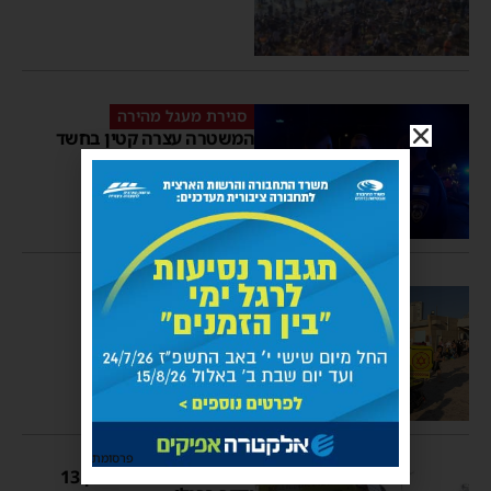
סגירת מעגל מהירה
המשטרה עצרה קטין בחשד
שדקר נער באשדוד
משה קאהן
21:59
דרמה באשדוד
בחור ישיבה בן 15 נעדר
מהחוף הנפרד – כוחות
החירום פתחו בחיפושים
מנחם דויטש
18:32
1 תגובות
פרסומת
אלימות באשדוד: נער בן 13