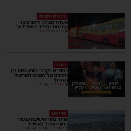
כל טיפה מצילה
אשדוד מצילה חיים: מוקד
התרמת דם ליד השטיבלאך
משה קאהן
11:05
היכונו
במוצ”ש הקרוב: מופע סיום בין
הזמנים של 'המרכז למורשת'
ו'מהות'
מנחם דויטש
11:01
סוף טוב
אותר בחור הישיבה שנעדר
בחוף הנפרד באשדוד
מנחם דויטש
22:08
3 תגובות