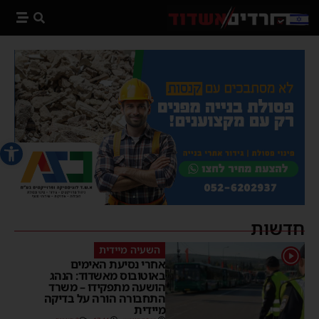
פתח סרג
חדשות
השעיה מיידית
1
אחרי נסיעת האימים
באוטובוס מאשדוד: הנהג
הושעה מתפקידו – משרד
התחבורה הורה על בדיקה
מיידית