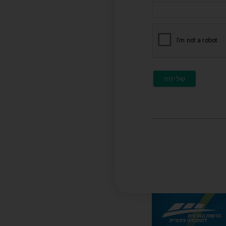
דוא"ל
(לא
חובה)