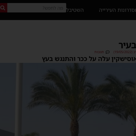
דרונות העירייה
השטיבל
19/)
תגובות
וסישקין עלה על ככר והתנגש בעץ