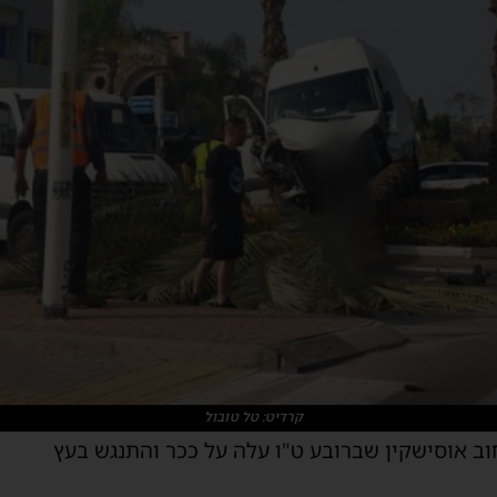
קרדיט: טל טובול
ב אוסישקין שברובע ט"ו עלה על ככר והתנגש בעץ